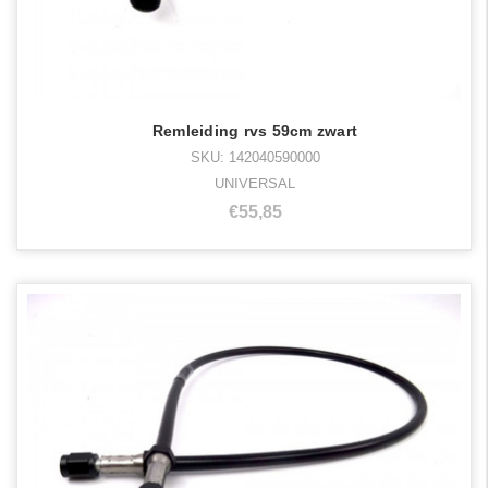
Remleiding rvs 59cm zwart
SKU: 142040590000
UNIVERSAL
€55,85