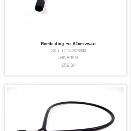
Remleiding rvs 62cm zwart
SKU: 142040620000
UNIVERSAL
€56,34