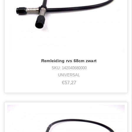
Remleiding rvs 68cm zwart
SKU: 142040680000
UNIVERSAL
€57,27