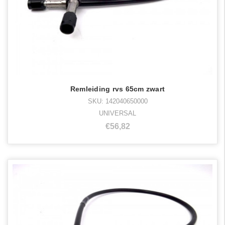
Remleiding rvs 65cm zwart
SKU: 142040650000
UNIVERSAL
€56,82