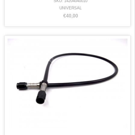
SKU: 14204040010
UNIVERSAL
€40,00