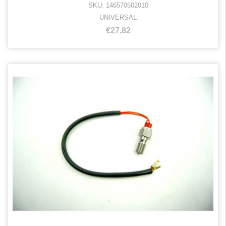
SKU: 146570502010
UNIVERSAL
€27,82