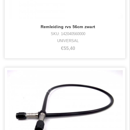
Remleiding rvs 56cm zwart
SKU: 142040560000
UNIVERSAL
€55,40