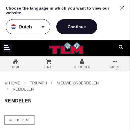
Choose the language in which you want to view our
website.
arrow_drop_down
HOME
CART
INLOGGEN
MORE
HOME
TRIUMPH
NIEUWE ONDERDELEN
REMDELEN
REMDELEN
FILTERS