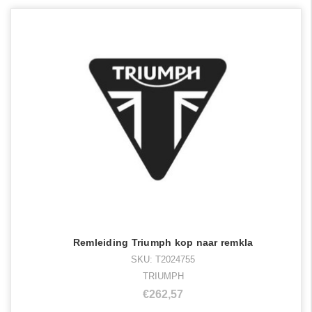
Remleiding Triumph kop naar remkla
SKU: T2024755
TRIUMPH
€262,57