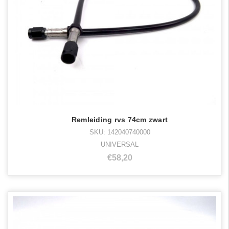
Remleiding rvs 74cm zwart
SKU: 142040740000
UNIVERSAL
€58,20