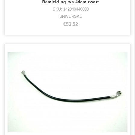
Remleiding rvs 44cm zwart
SKU: 142040440000
UNIVERSAL
€53,52