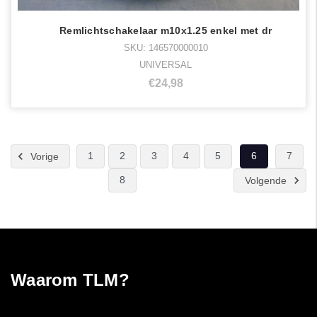
Remlichtschakelaar m10x1.25 enkel met dr
SKU: 146570000010
UNIVERSAL
€24,98
1
2
3
4
5
6
7
Vorige
8
Volgende
Waarom TLM?