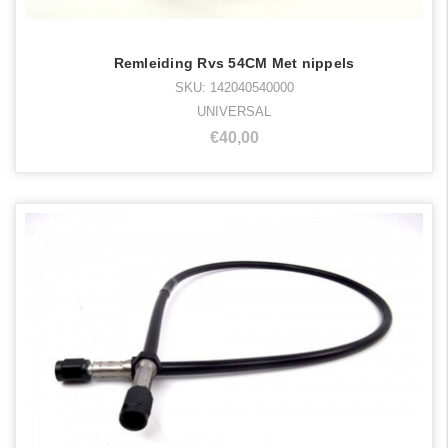
Remleiding Rvs 54CM Met nippels
SKU: 142040540000
UNIVERSAL
€40,00