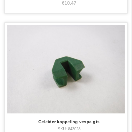
€10,47
Geleider koppeling vespa gts
SKU: 843028