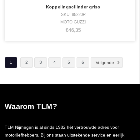
Koppelingscilinder griso
SKU: 85220R
MOTO GUZZI
€46,35
1
2
3
4
5
6
Volgende
Waarom TLM?
TLM Nijmegen is al sinds 1982 hèt vertrouwde adres voor
motorliefhebbers. Bij ons staan uitstekende service en eerlijk