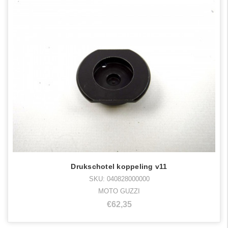
Drukschotel koppeling v11
SKU: 040828000000
MOTO GUZZI
€62,35