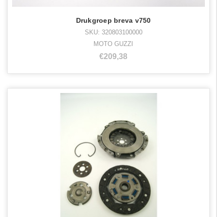
Drukgroep breva v750
SKU: 320803100000
MOTO GUZZI
€209,38