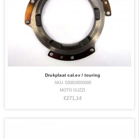
Drukplaat cal.ev / touring
SKU: 030819550000
MOTO GUZZI
€271,14