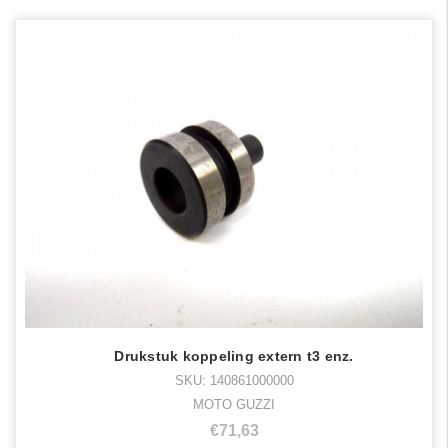
Drukstuk koppeling extern t3 enz.
SKU: 140861000000
MOTO GUZZI
€71,63