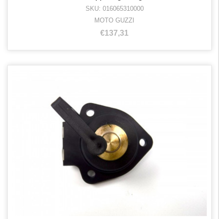
SKU: 016065310000
MOTO GUZZI
€137,31