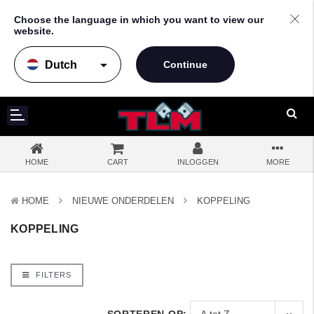
Choose the language in which you want to view our
website.
arrow_drop_down
HOME
CART
INLOGGEN
MORE
HOME
NIEUWE ONDERDELEN
KOPPELING
KOPPELING
FILTERS