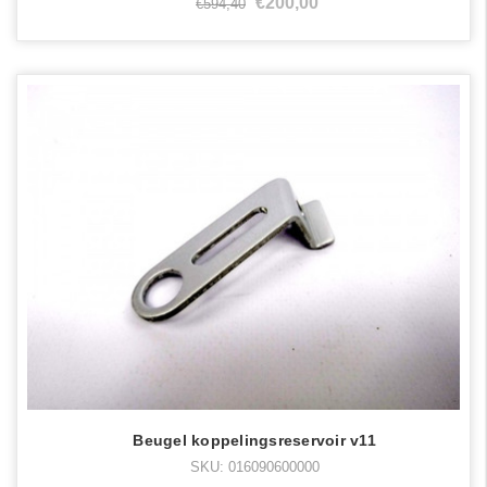
€200,00
€594,40
Beugel koppelingsreservoir v11
SKU: 016090600000