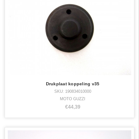
Drukplaat koppeling v35
SKU: 190834010000
MOTO GUZZI
€44,39