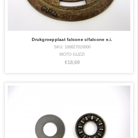
Drukgroepplaat falcone c/falcone e.i.
SKU: 100827010000
MOTO GUZZI
€18,69