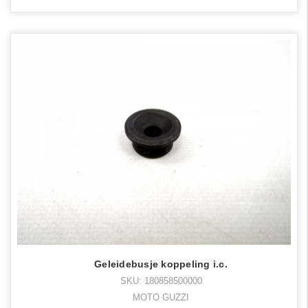
Geleidebusje koppeling i.c.
SKU: 180858500000
MOTO GUZZI