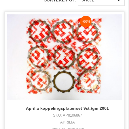
SORTEREN OP:
NaN%
-66%
Aprilia koppelingsplatenset 9st./gm 2001
SKU: AP8106867
APRILIA