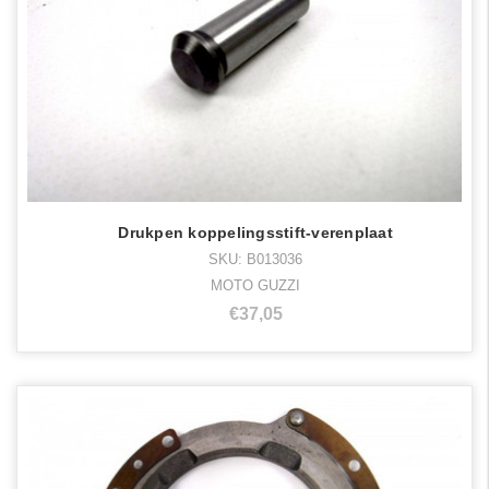
Drukpen koppelingsstift-verenplaat
SKU: B013036
MOTO GUZZI
€37,05