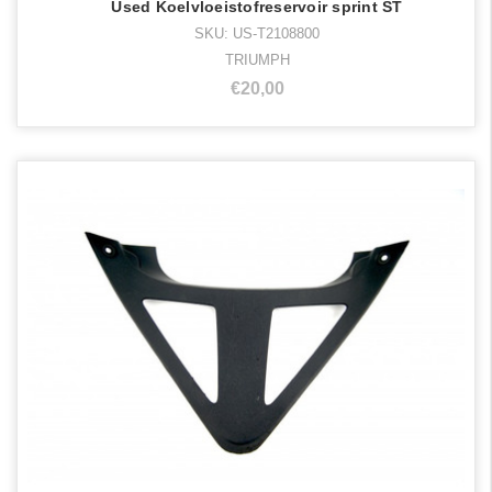
Used Koelvloeistofreservoir sprint ST
SKU: US-T2108800
TRIUMPH
€20,00