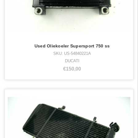
Used Oliekoeler Supersport 750 ss
SKU: US-54840221A
DUCATI
€150,00