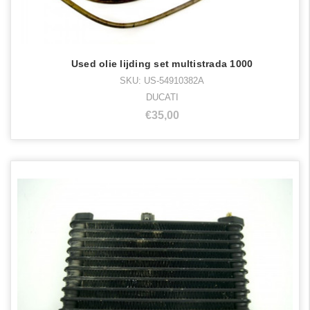
Used olie lijding set multistrada 1000
SKU: US-54910382A
DUCATI
€35,00