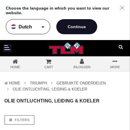
Choose the language in which you want to view our
website.
arrow_drop_down
HOME
CART
INLOGGEN
MORE
HOME
TRIUMPH
GEBRUIKTE ONDERDELEN
OLIE ONTLUCHTING, LEIDING & KOELER
OLIE ONTLUCHTING, LEIDING & KOELER
FILTERS