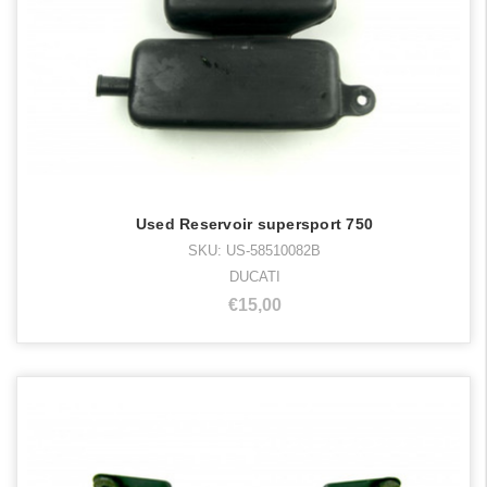
Used Reservoir supersport 750
SKU: US-58510082B
DUCATI
€15,00