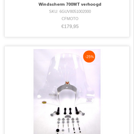
Windscherm 700MT verhoogd
SKU: 6GUV8051002000
CFMOTO
€179,95
NaN%
-25%