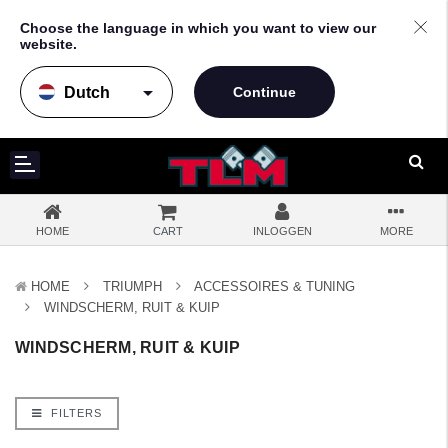
Choose the language in which you want to view our
website.
arrow_drop_down
HOME
CART
INLOGGEN
MORE
HOME
TRIUMPH
ACCESSOIRES & TUNING
WINDSCHERM, RUIT & KUIP
WINDSCHERM, RUIT & KUIP
FILTERS