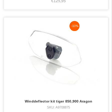
€125,95
NaN%
-10%
Winddeflector kit tiger 850,900 Aragon
SKU: A9708875