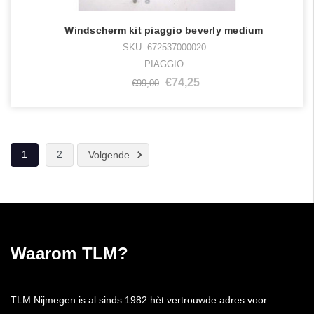
Windscherm kit piaggio beverly medium
SKU: 672537000020
PIAGGIO
€74,25
€99,00
1
2
Volgende
Waarom TLM?
TLM Nijmegen is al sinds 1982 hèt vertrouwde adres voor