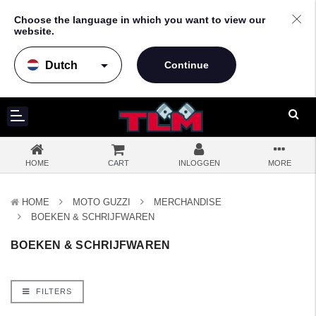
Choose the language in which you want to view our
website.
arrow_drop_down
HOME
CART
INLOGGEN
MORE
HOME
MOTO GUZZI
MERCHANDISE
BOEKEN & SCHRIJFWAREN
BOEKEN & SCHRIJFWAREN
FILTERS