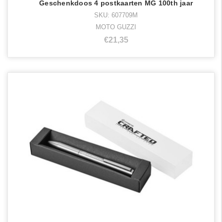
Geschenkdoos 4 postkaarten MG 100th jaar
SKU: 607709M
MOTO GUZZI
€21,35