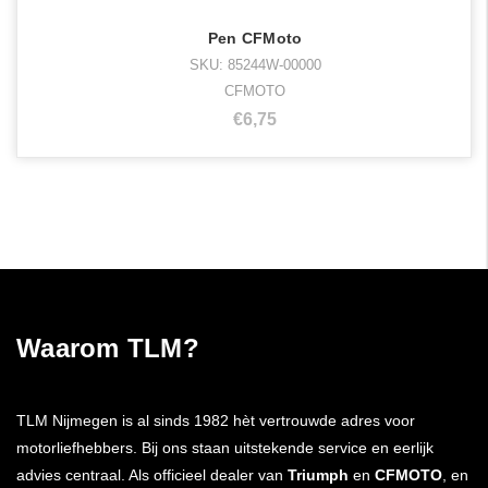
Pen CFMoto
SKU: 85244W-00000
CFMOTO
€6,75
Waarom TLM?
TLM Nijmegen is al sinds 1982 hèt vertrouwde adres voor
motorliefhebbers. Bij ons staan uitstekende service en eerlijk
advies centraal. Als officieel dealer van
Triumph
en
CFMOTO
, en