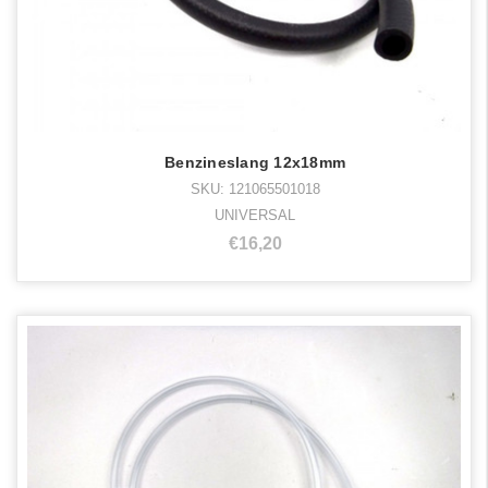
Benzineslang 12x18mm
SKU: 121065501018
UNIVERSAL
€16,20