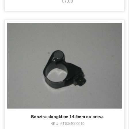
€7,00
Benzineslangklem 14.5mm oa breva
SKU: 611084000010