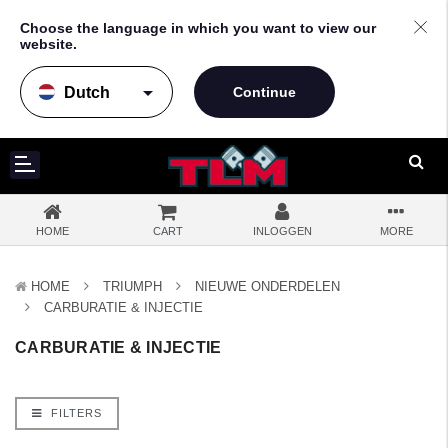
Choose the language in which you want to view our
website.
arrow_drop_down
HOME
CART
INLOGGEN
MORE
HOME
TRIUMPH
NIEUWE ONDERDELEN
CARBURATIE & INJECTIE
CARBURATIE & INJECTIE
FILTERS