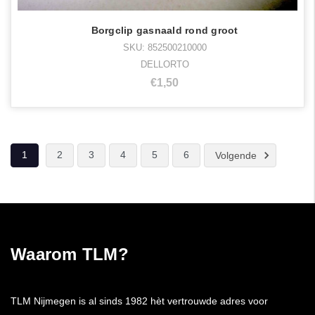
Borgclip gasnaald rond groot
SKU: 852500210000
DELLORTO
€1,50
1
2
3
4
5
6
Volgende
Waarom TLM?
TLM Nijmegen is al sinds 1982 hèt vertrouwde adres voor