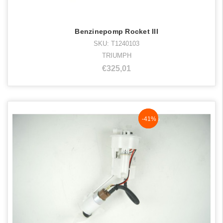
Benzinepomp Rocket III
SKU: T1240103
TRIUMPH
€325,01
NaN%
-41%