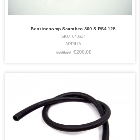
Benzinepomp Scarabeo 300 & RS4 125
SKU: 640517
APRILIA
€200,00
€338,29