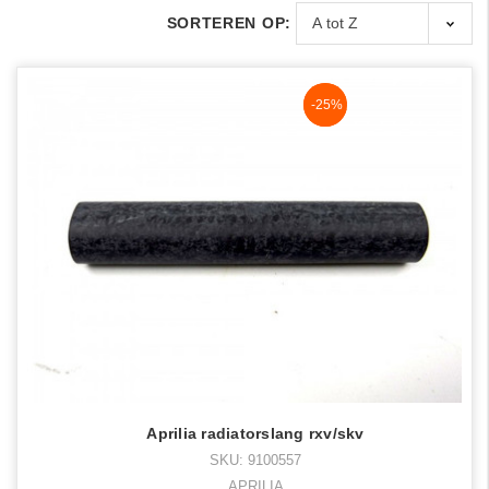
SORTEREN OP:
NaN%
-25%
Aprilia radiatorslang rxv/skv
SKU: 9100557
APRILIA