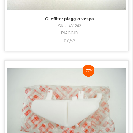
Oliefilter piaggio vespa
SKU: 431242
PIAGGIO
€7,53
NaN%
-77%