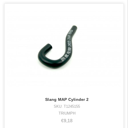
Slang MAP Cylinder 2
SKU: T1245155
TRIUMPH
€9,18