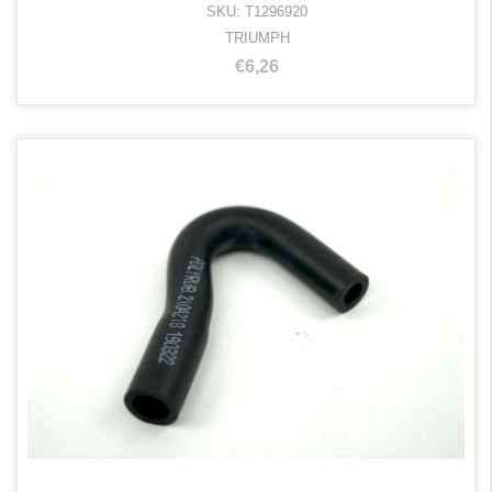
SKU: T1296920
TRIUMPH
€6,26