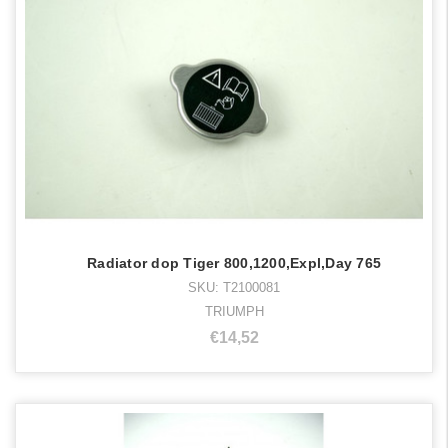
Radiator dop Tiger 800,1200,Expl,Day 765
SKU: T2100081
TRIUMPH
€14,52