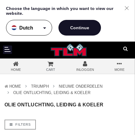
Choose the language in which you want to view our
website.
arrow_drop_down
HOME
CART
INLOGGEN
MORE
HOME
TRIUMPH
NIEUWE ONDERDELEN
OLIE ONTLUCHTING, LEIDING & KOELER
OLIE ONTLUCHTING, LEIDING & KOELER
FILTERS