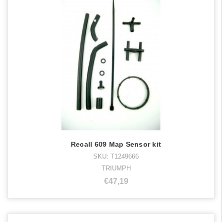
Recall 609 Map Sensor kit
SKU: T1249666
TRIUMPH
€47,19