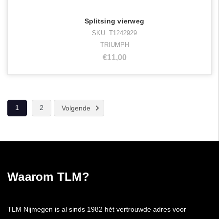
Splitsing vierweg
SKU: T1242929
TRIUMPH
€11,00
1
2
Volgende
Waarom TLM?
TLM Nijmegen is al sinds 1982 hèt vertrouwde adres voor