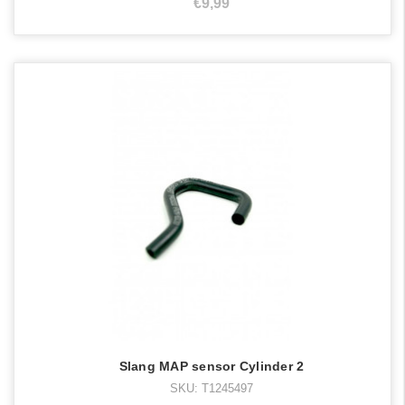
€9,99
Slang MAP sensor Cylinder 2
SKU: T1245497