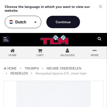
Choose the language in which you want to view our
website.
arrow_drop_down
HOME
CART
INLOGGEN
MORE
HOME
TRIUMPH
NIEUWE ONDERDELEN
REMDELEN
Rempedaal daytona 675, street triple