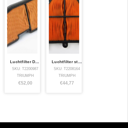
Luchtfilter Daytona 675,street triple
Luchtfilter street triple, daytona 675
SKU: T2200987
SKU: T2208164
TRIUMPH
TRIUMPH
€52,00
€44,77