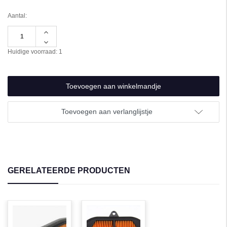
Aantal:
Hoeveelheid
verhogen
Hoeveelheid
van
verlagen
Huidige voorraad:
1
undefined
van
undefined
Toevoegen aan verlanglijstje
GERELATEERDE PRODUCTEN