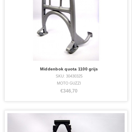
Middenbok quota 1100 grijs
SKU: 30430325
MOTO GUZZI
€346,70