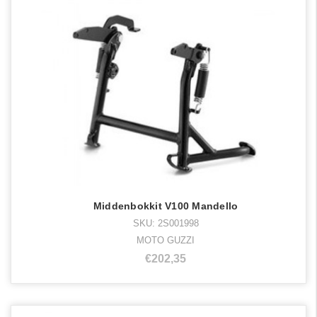
Middenbokkit V100 Mandello
SKU: 2S001998
MOTO GUZZI
€202,35