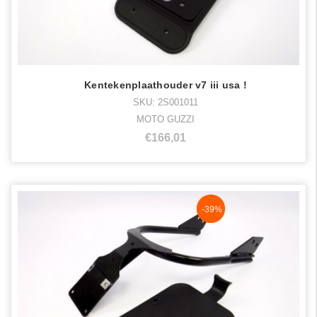
Kentekenplaathouder v7 iii usa !
SKU: 2S001011
MOTO GUZZI
€166,01
NaN%
-39%