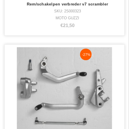
Rem/schakelpen verbreder v7 scrambler
SKU: 2S000323
MOTO GUZZI
€21,50
NaN%
-27%