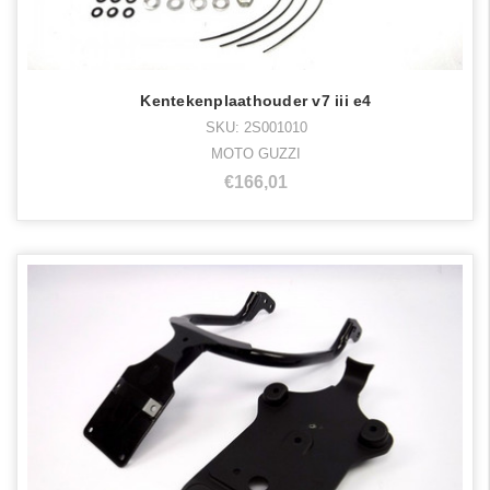
Kentekenplaathouder v7 iii e4
SKU: 2S001010
MOTO GUZZI
€166,01