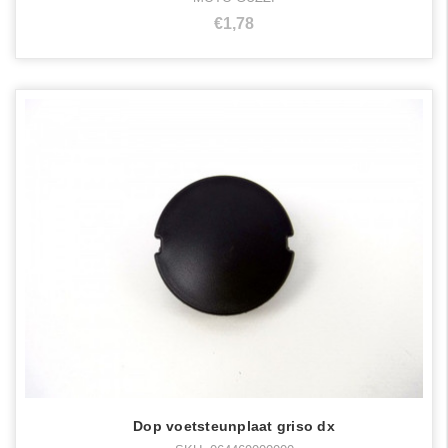
€1,78
Dop voetsteunplaat griso dx