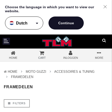
Choose the language in which you want to view our
website.
arrow_drop_down
HOME
CART
INLOGGEN
MORE
HOME
MOTO GUZZI
ACCESSOIRES & TUNING
FRAMEDELEN
FRAMEDELEN
FILTERS