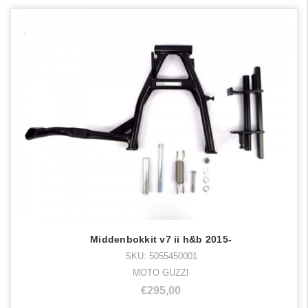
Middenbokkit v7 ii h&b 2015-
SKU: 5055450001
MOTO GUZZI
€295,00