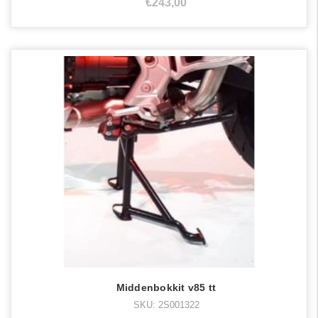
€243,00
Middenbokkit v85 tt
SKU: 2S001322