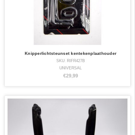
Knipperlichtsteunset kentekenplaathouder
SKU: RIFR427B
UNIVERSAL
€29,99