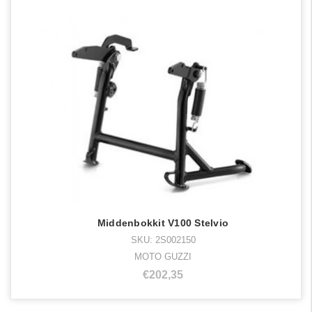
Middenbokkit V100 Stelvio
SKU: 2S002150
MOTO GUZZI
€202,35