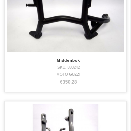
Middenbok
SKU: 883242
MOTO GUZZI
€350,28