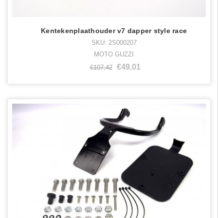
Kentekenplaathouder v7 dapper style race
SKU: 2S000207
MOTO GUZZI
€49,01
€107,42