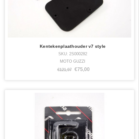
Kentekenplaathouder v7 style
SKU: 2S000282
MOTO GUZZI
€75,00
€121,97