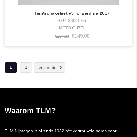
Rem/schakelset v9 forward na 2017
SKU: 2S001055
MOTO GUZZI
€149,00
€204,33
1
2
Volgende
Waarom TLM?
TLM Nijmegen is al sinds 1982 hèt vertrouwde adres voor