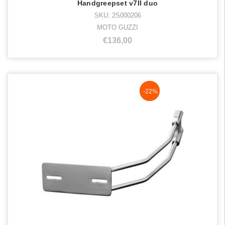
Handgreepset v7II duo
SKU: 2S000206
MOTO GUZZI
€136,00
NaN%
-22%