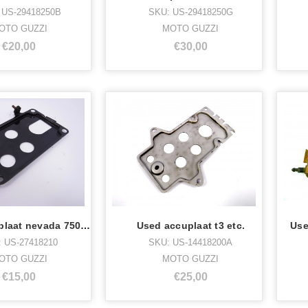
 US-29418250B
SKU: US-29418250G
OTO GUZZI
MOTO GUZZI
€20,00
€30,00
Used accuplaat nevada 750,v65,
Used accuplaat t3 etc.
 US-27418210
SKU: US-14418200A
OTO GUZZI
MOTO GUZZI
€15,00
€25,00