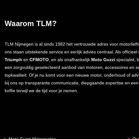
Waarom TLM?
TLM Nijmegen is al sinds 1982 hèt vertrouwde adres voor motorliefh
ons staan uitstekende service en eerlijk advies centraal. Als officieel
Triumph
en
CFMOTO
, en als onafhankelijk
Moto Guzzi
specialist, 
een zorgvuldig geselecteerd aanbod van motoren, accessoires en s
topkwaliteit. Of je nu komt voor een nieuwe motor, onderhoud of advi
bij ons op transparante communicatie, diepgaande expertise en ee
koffie terwijl we de tijd voor je nemen.
Moto Guzzi Motorcycles
Ov