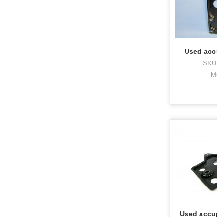
Used accu
SKU:
M