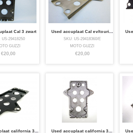
plaat Cal 3 zwart
Used accuplaat Cal ev/touring gestraalt
 US-29418250
SKU: US-29418360/E
OTO GUZZI
MOTO GUZZI
€20,00
€20,00
Used accuplaat california 3 /B
Used accuplaat california 3 gestraald