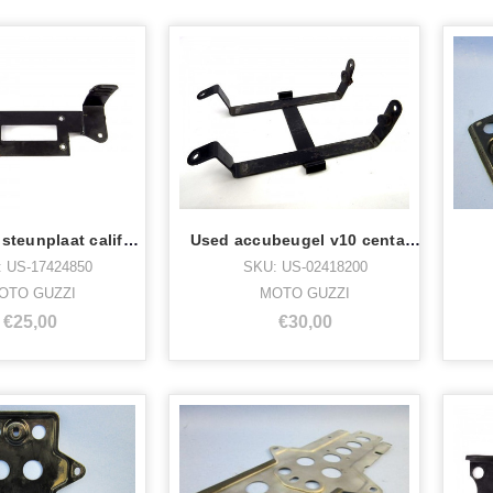
Used accu steunplaat california 2 dx rh
Used accubeugel v10 centauro
 US-17424850
SKU: US-02418200
OTO GUZZI
MOTO GUZZI
€25,00
€30,00