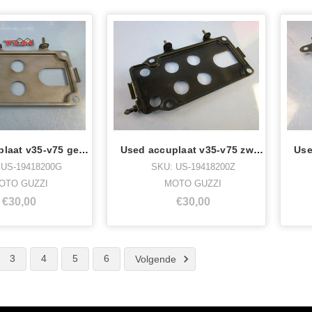
Used accuplaat v35-v75 gestraald
Used accuplaat v35-v75 zwart gecoat
 US-19418200G
SKU: US-19418200Z
OTO GUZZI
MOTO GUZZI
€30,00
€30,00
3
4
5
6
Volgende