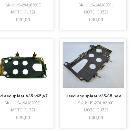
SKU: US-29418360E
SKU: US-14418200L
MOTO GUZZI
MOTO GUZZI
€20,00
€30,00
Used accuplaat V35,v65,v75 zwart
Used accuplaat v35-65,nev350-750 gecoat
SKU: US-19418200Z1
SKU: US-27418210C
MOTO GUZZI
MOTO GUZZI
€25,00
€40,00