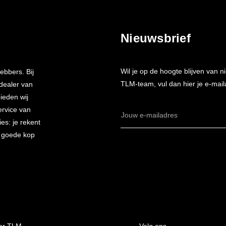
Nieuwsbrief
Wil je op de hoogte blijven van
ebbers. Bij
TLM-team, vul dan hier je e-mail
 dealer van
bieden wij
ervice van
E-
es: je rekent
mailadres
n goede kop
er TLM
Volg ons