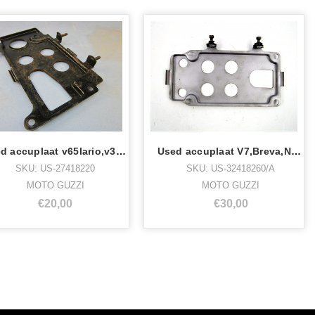
Used accuplaat v65lario,v35imola-2,
Used accuplaat V7,Breva,Nevada Gestraalt
SKU: US-27418220
SKU: US-32418260/A
MOTO GUZZI
MOTO GUZZI
€20,00
€30,00