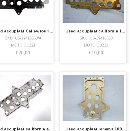
Used accuplaat Cal ev/touring zwart
Used accuplaat california 1100 ie
SKU: US-29418360/A
SKU: US-29418360
MOTO GUZZI
MOTO GUZZI
€20,00
€10,00
Used accuplaat california ev/touring
Used accuplaat lemans 1000/5,enz