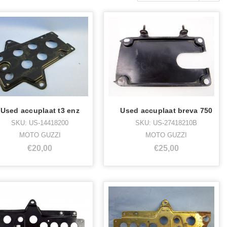
Used accuplaat t3 enz
Used accuplaat breva 750
SKU: US-14418200
SKU: US-27418210B
MOTO GUZZI
MOTO GUZZI
€20,00
€25,00