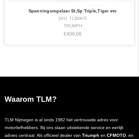
Spanningsregelaar St,Sp Triple,Tiger etc
SKU: T1300675
TRIUMPH
€400,00
Waarom TLM?
TLM Nijmegen is al sinds 1982 hèt vertrouwde adres voor
motorliefhebbers. Bij ons staan uitstekende service en eerlijk
advies centraal. Als officieel dealer van
Triumph
en
CFMOTO
, en