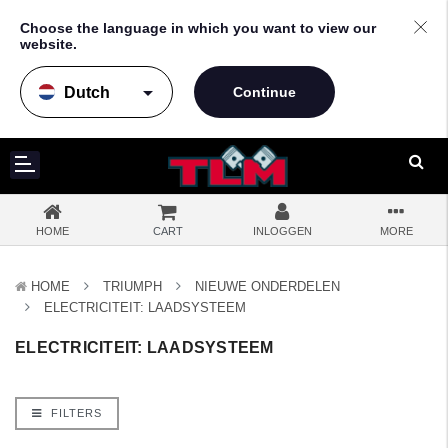
Choose the language in which you want to view our
website.
arrow_drop_down
HOME
CART
INLOGGEN
MORE
HOME
TRIUMPH
NIEUWE ONDERDELEN
ELECTRICITEIT: LAADSYSTEEM
ELECTRICITEIT: LAADSYSTEEM
FILTERS