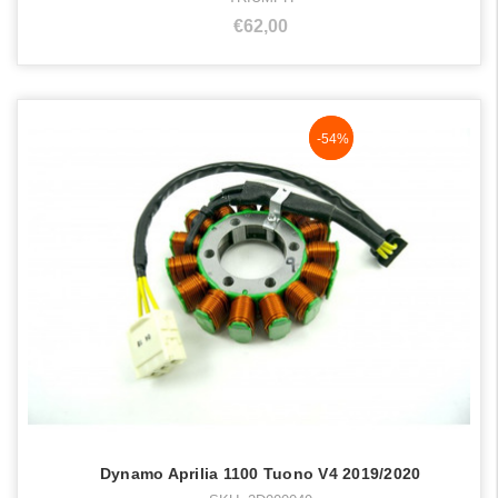
€62,00
NaN%
-54%
Dynamo Aprilia 1100 Tuono V4 2019/2020