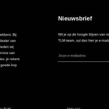
Nieuwsbrief
Wil je op de hoogte blijven van
ebbers. Bij
TLM-team, vul dan hier je e-mail
 dealer van
bieden wij
ervice van
E-
es: je rekent
mailadres
n goede kop
er TLM
Volg ons