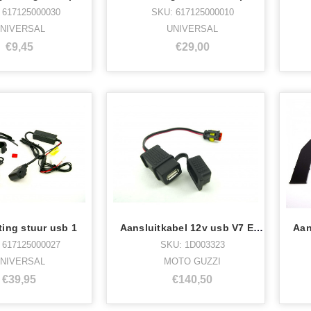
 617125000030
SKU: 617125000010
NIVERSAL
UNIVERSAL
€9,45
€29,00
ting stuur usb 1
Aansluitkabel 12v usb V7 E5,V85TT,V9 E5
 617125000027
SKU: 1D003323
NIVERSAL
MOTO GUZZI
€39,95
€140,50