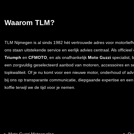
Waarom TLM?
TLM Nijmegen is al sinds 1982 hèt vertrouwde adres voor motorliefh
ons staan uitstekende service en eerlijk advies centraal. Als officieel
Triumph
en
CFMOTO
, en als onafhankelijk
Moto Guzzi
specialist, 
een zorgvuldig geselecteerd aanbod van motoren, accessoires en s
topkwaliteit. Of je nu komt voor een nieuwe motor, onderhoud of advi
bij ons op transparante communicatie, diepgaande expertise en ee
koffie terwijl we de tijd voor je nemen.
Moto Guzzi Motorcycles
Ov