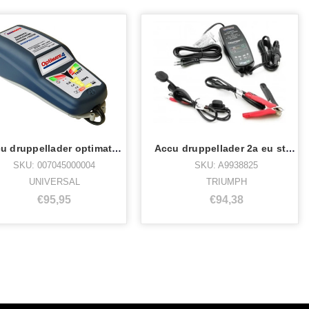
Accu druppellader optimate 4 std+lithiu
Accu druppellader 2a eu std & Lithium
SKU: 007045000004
SKU: A9938825
UNIVERSAL
TRIUMPH
€95,95
€94,38