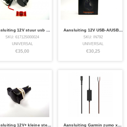
Aansluiting 12V stuur usb 2x sw motech
Aansluiting 12V USB-A/USB-C
SKU: 617125000024
SKU: IN792
UNIVERSAL
UNIVERSAL
€35,00
€30,25
Aansluiting 12V+ kleine stekker
Aansluiting Garmin zumo xt voeding