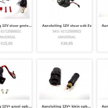
Aansluiting 12V stuur grote stekker
Aansluiting 12V stuur usb 2x
 617125000021
SKU: 617125000022
NIVERSAL
UNIVERSAL
€15,00
€36,95
Aansluiting 12V+ groot opbouw doos
Aansluiting 12V+ klein opbouw