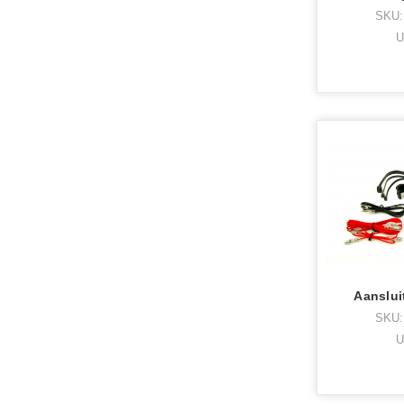
SKU:
U
Aanslui
SKU:
U