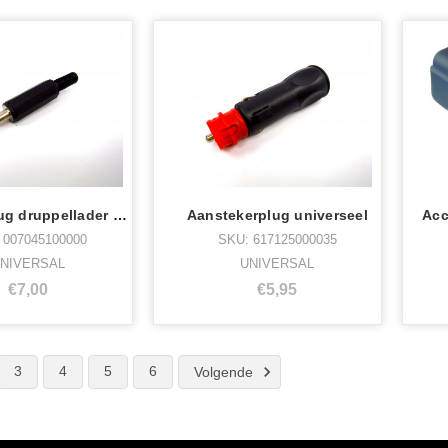
Aansluitplug druppellader etc..
Aanstekerplug universeel
 007045100000
SKU: 617125000035
NIVERSAL
UNIVERSAL
€7,00
€5,95
3
4
5
6
Volgende