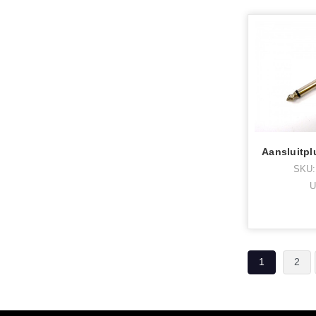
SKU:
U
1
2