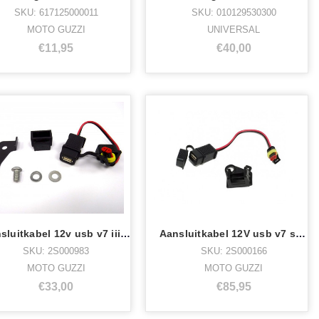
SKU: 617125000011
SKU: 010129530300
MOTO GUZZI
UNIVERSAL
€11,95
€40,00
Aansluitkabel 12v usb v7 iii, v7iv
Aansluitkabel 12V usb v7 stone,special,
SKU: 2S000983
SKU: 2S000166
MOTO GUZZI
MOTO GUZZI
€33,00
€85,95