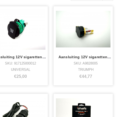
Aansluiting 12V sigarettenplug groot
Aansluiting 12V sigarettenplug Tiger,spe
SKU: 917125000012
SKU: A9828005
UNIVERSAL
TRIUMPH
€25,00
€44,77