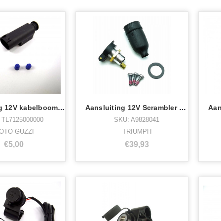
Aansluiting 12V kabelboom navigatie Carc
Aansluiting 12V Scrambler 1200 voorkant
 TL7125000000
SKU: A9828041
OTO GUZZI
TRIUMPH
€5,00
€39,93