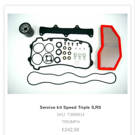
Service kit Speed Triple S,RS
SKU: T3990614
TRIUMPH
€242,00