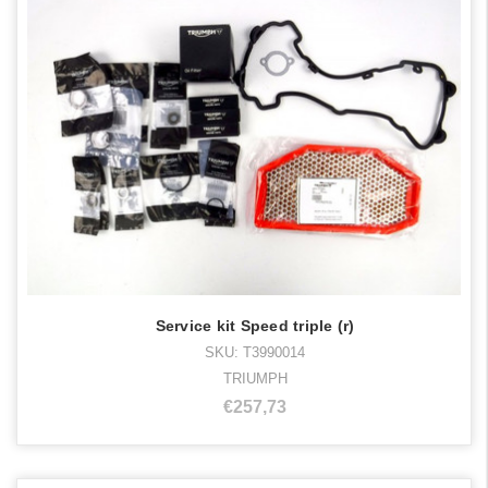
Service kit Speed triple (r)
SKU: T3990014
TRIUMPH
€257,73