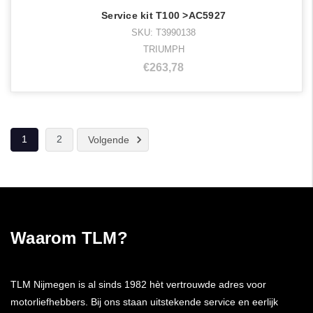
Service kit T100 >AC5927
SKU: T3990138
TRIUMPH
€263,78
1
2
Volgende
Waarom TLM?
TLM Nijmegen is al sinds 1982 hèt vertrouwde adres voor
motorliefhebbers. Bij ons staan uitstekende service en eerlijk