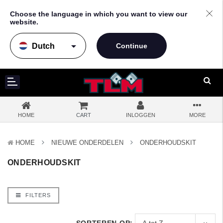
Choose the language in which you want to view our
website.
arrow_drop_down
HOME
CART
INLOGGEN
MORE
HOME
NIEUWE ONDERDELEN
ONDERHOUDSKIT
ONDERHOUDSKIT
FILTERS