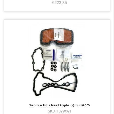
€223,85
Service kit street triple (r) 560477>
SKU: T3990021