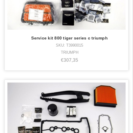
Service kit 800 tiger series c triumph
SKU: T3990015
TRIUMPH
€307,35