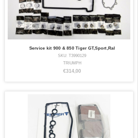
Service kit 900 & 850 Tiger GT,Sport,Ral
SKU: T3990129
TRIUMPH
€314,00