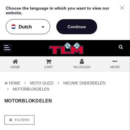
Choose the language in which you want to view our
website.
arrow_drop_down
HOME
CART
INLOGGEN
MORE
HOME
MOTO GUZZI
NIEUWE ONDERDELEN
MOTORBLOKDELEN
MOTORBLOKDELEN
FILTERS