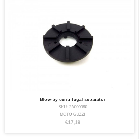
Blow-by centrifugal separator
SKU: 2A000080
MOTO GUZZI
€17,19