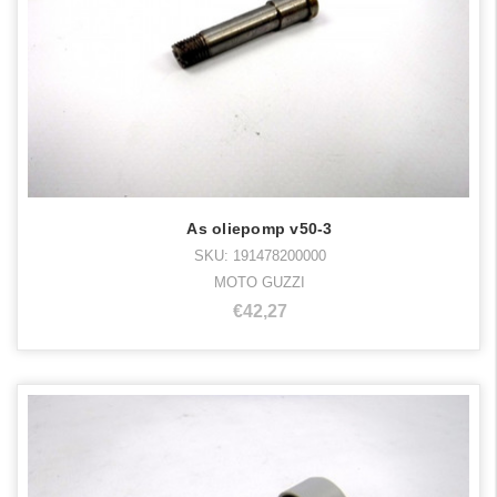
As oliepomp v50-3
SKU: 191478200000
MOTO GUZZI
€42,27