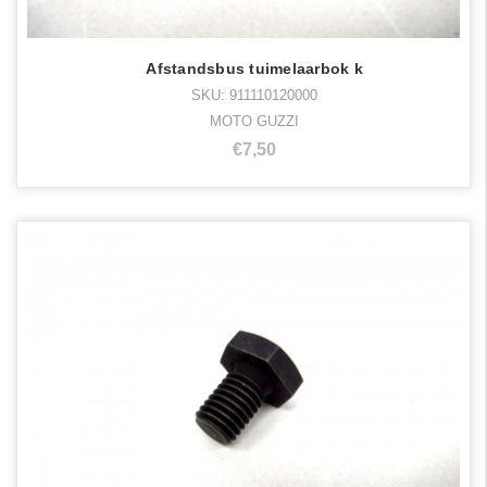
Afstandsbus tuimelaarbok k
SKU: 911110120000
MOTO GUZZI
€7,50