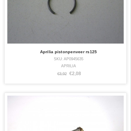
Aprilia pistonpenveer rs125
SKU: AP0945635
APRILIA
€2,08
€3,92