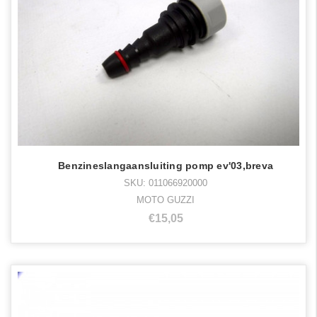
Benzineslangaansluiting pomp ev'03,breva
SKU: 011066920000
MOTO GUZZI
€15,05