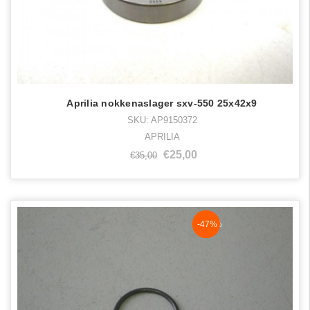
Aprilia nokkenaslager sxv-550 25x42x9
SKU: AP9150372
APRILIA
€25,00
€35,00
NaN%
-47%