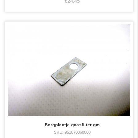
€24,45
Borgplaatje gaasfilter gm
SKU: 951870060000