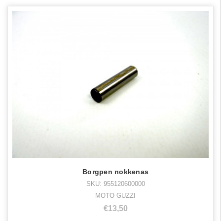
Borgpen nokkenas
SKU: 955120600000
MOTO GUZZI
€13,50