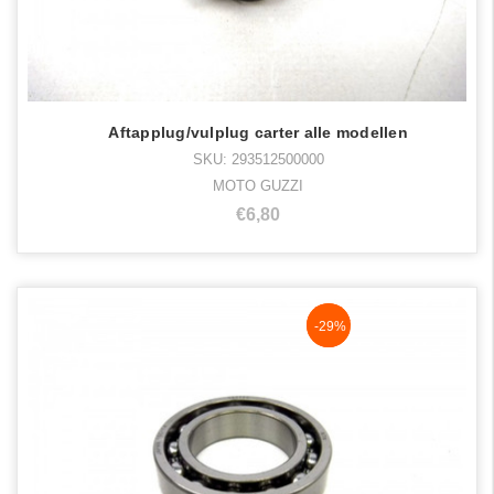
Aftapplug/vulplug carter alle modellen
SKU: 293512500000
MOTO GUZZI
€6,80
NaN%
-29%