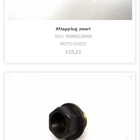
Aftapplug zwart
SKU: 959802130000
MOTO GUZZI
€15,23