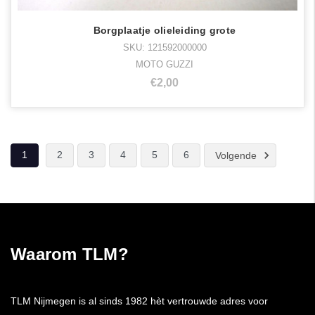
Borgplaatje olieleiding grote
SKU: 121592000000
MOTO GUZZI
€2,00
1
2
3
4
5
6
Volgende
Waarom TLM?
TLM Nijmegen is al sinds 1982 hèt vertrouwde adres voor