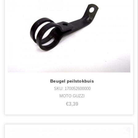
Beugel peilstokbuis
SKU: 170052600000
MOTO GUZZI
€3,39