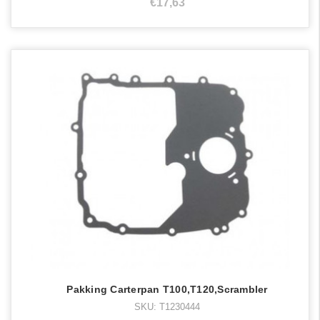
€17,63
Pakking Carterpan T100,T120,Scrambler
SKU: T1230444