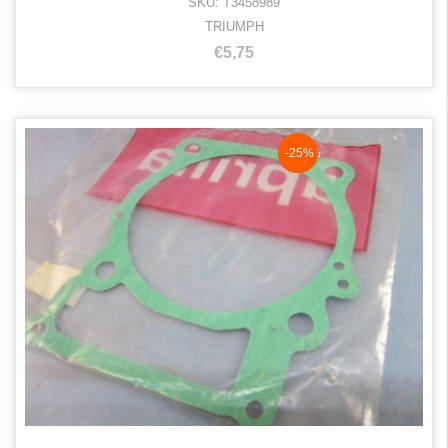
SKU: T3458989
TRIUMPH
€5,75
NaN%
-25%