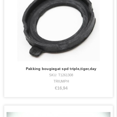
Pakking bougiegat spd triple,tiger,day
SKU: T1261308
TRIUMPH
€16,94