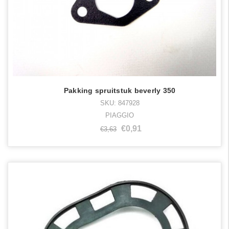
Pakking spruitstuk beverly 350
SKU: 847928
PIAGGIO
€0,91
€3,63