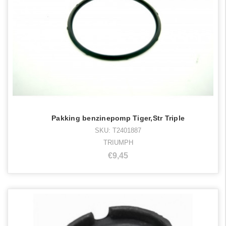
Pakking benzinepomp Tiger,Str Triple
SKU: T2401887
TRIUMPH
€9,45