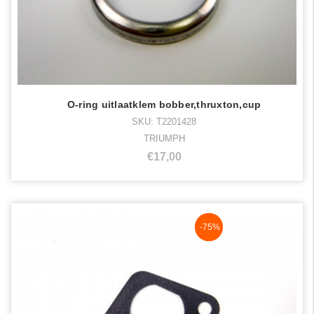
O-ring uitlaatklem bobber,thruxton,cup
SKU: T2201428
TRIUMPH
€17,00
NaN%
-75%