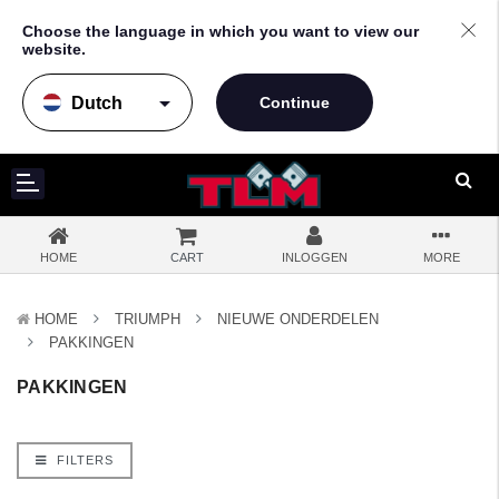
Choose the language in which you want to view our
website.
arrow_drop_down
HOME
CART
INLOGGEN
MORE
HOME
TRIUMPH
NIEUWE ONDERDELEN
PAKKINGEN
PAKKINGEN
FILTERS