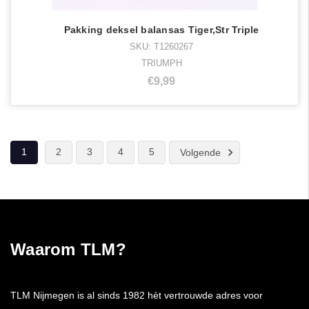
Pakking deksel balansas Tiger,Str Triple
SKU: T1260267
TRIUMPH
€9,99
1
2
3
4
5
Volgende
Waarom TLM?
TLM Nijmegen is al sinds 1982 hèt vertrouwde adres voor