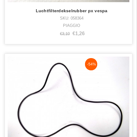
Luchtfilterdekselrubber px vespa
SKU: 058364
PIAGGIO
€1,26
€3,10
NaN%
-54%