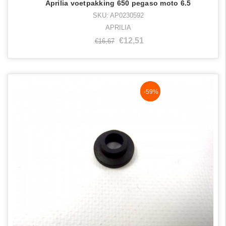
Aprilia voetpakking 650 pegaso moto 6.5
SKU: AP0230592
APRILIA
€12,51
€16,67
NaN%
-59%