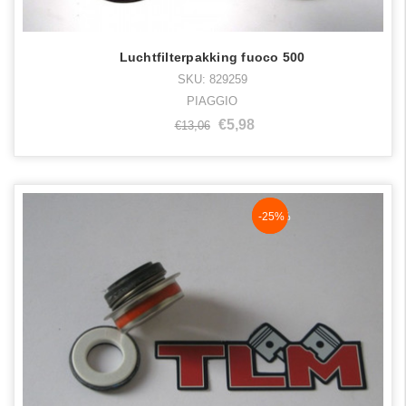
Luchtfilterpakking fuoco 500
SKU: 829259
PIAGGIO
€5,98
€13,06
NaN%
-25%