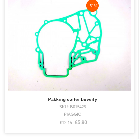
NaN%
-51%
Pakking carter beverly
SKU: B015425
PIAGGIO
€5,90
€12,15