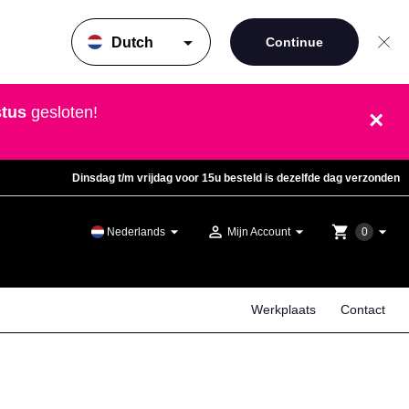
arrow_drop_down
tus
gesloten!
×
Dinsdag t/m vrijdag voor 15u besteld is dezelfde dag verzonden
arrow_drop_down
person_outline
arrow_drop_down
shopping_cart
arrow_drop_down
Nederlands
Mijn Account
0
Werkplaats
Contact