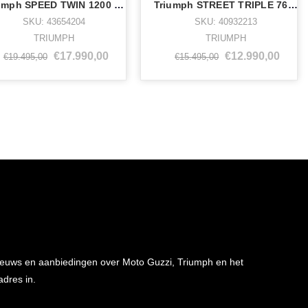
Triumph SPEED TWIN 1200 RS BAJA ORANGE - 43654204
Triumph STREET TRIPLE 765 RS DEMO - 40932213
SKU: 43654204
SKU: 40932213
TRIUMPH
TRIUMPH
€17.990,00
€12.990,00
€19.495,00
€15.495,00
 nieuws en aanbiedingen over Moto Guzzi, Triumph en het
adres in.