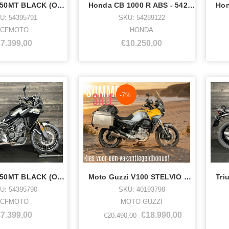
CFMOTO 450MT BLACK (OOK ALS RALLY) - 54395791
Honda CB 1000 R ABS - 54289122
U: 54395791
SKU: 54289122
CFMOTO
HONDA
€7.399,00
€10.250,00
NaN%
-7%
CFMOTO 450MT BLACK (OOK ALS RALLY) - 54395790
Moto Guzzi V100 STELVIO E5+ TRAVEL EDITION - 40193798
U: 54395790
SKU: 40193798
CFMOTO
MOTO GUZZI
€7.399,00
€18.990,00
€20.490,00