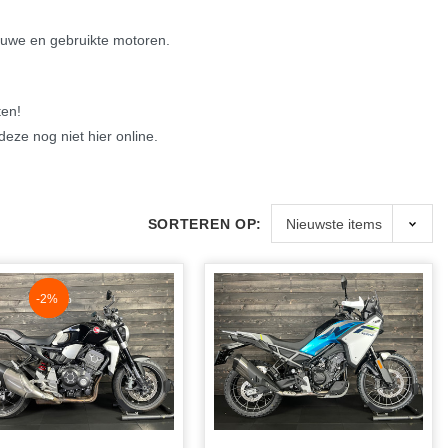
ieuwe en gebruikte motoren.
ten!
eze nog niet hier online.
SORTEREN OP:
NaN%
-2%