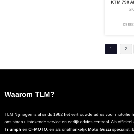
SK
€9.990
1
2
Waarom TLM?
TLM Nijmegen is al sinds 1982 hèt vertrouwde adres voor motorliefh
ons staan uitstekende service en eerlijk advies centraal. Als officieel
Triumph
en
CFMOTO
, en als onafhankelijk
Moto Guzzi
specialist, 