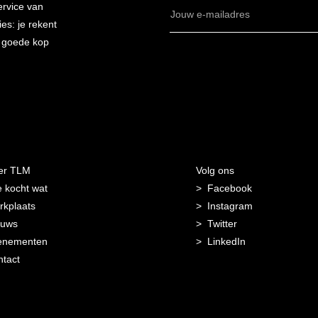
ervice van
E-
es: je rekent
mailadres
n goede kop
er TLM
Volg ons
 kocht wat
Facebook
kplaats
Instagram
euws
Twitter
enementen
LinkedIn
tact