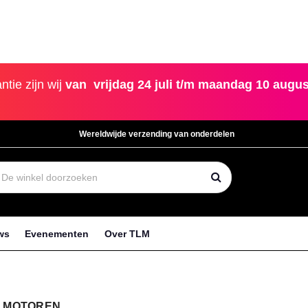
tie zijn wij
van vrijdag 24 juli
t/m maandag 10 augus
Wereldwijde verzending van onderdelen
ws
Evenementen
Over TLM
 MOTOREN