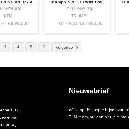
KTM 790 ADVENTURE R - 44791826
Triumph SPEED TWIN 1200 RS SAPPHIRE BLACK - 44421236
U: 44791826
SKU: 44421236
KTM
TRIUMPH
€8.990,00
€17.990,00
,00
€19.495,00
3
4
5
6
Volgende
Nieuwsbrief
Wil je op de hoogte blijven van
ebbers. Bij
TLM-team, vul dan hier je e-mail
 dealer van
bieden wij