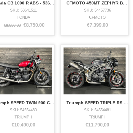
Honda CB 1000 R ABS - 53641511
CFMOTO 450MT ZEPHYR BLUE OOK ALS RALLY - 54457736
SKU: 53641511
SKU: 54457736
HONDA
CFMOTO
€8.750,00
€7.399,00
€8.950,00
Triumph SPEED TWIN 900 CARNIVAL R - 54554480
Triumph SPEED TRIPLE RS - 54554481
SKU: 54554480
SKU: 54554481
TRIUMPH
TRIUMPH
€10.490,00
€11.790,00