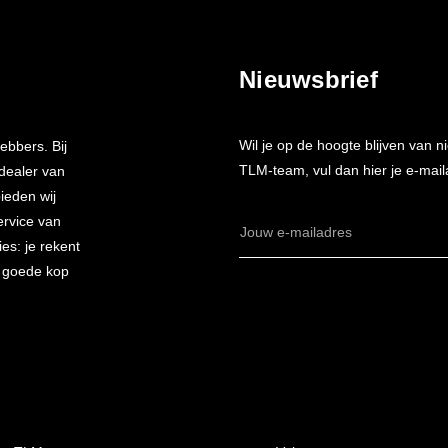
Nieuwsbrief
Wil je op de hoogte blijven van
ebbers. Bij
TLM-team, vul dan hier je e-mail
 dealer van
bieden wij
ervice van
E-
es: je rekent
mailadres
n goede kop