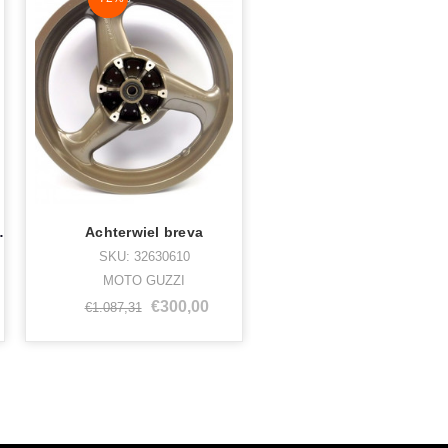
mm uitwendig
Achterwiel breva
SKU: 32630610
MOTO GUZZI
€300,00
€1.087,31