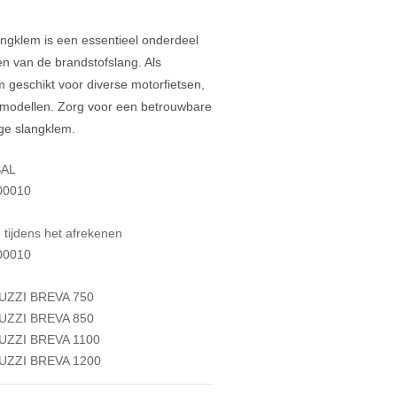
gklem is een essentieel onderdeel
gen van de brandstofslang. Als
m geschikt voor diverse motorfietsen,
modellen. Zorg voor een betrouwbare
ge slangklem.
SAL
00010
tijdens het afrekenen
00010
ZZI BREVA 750
ZZI BREVA 850
ZZI BREVA 1100
ZZI BREVA 1200