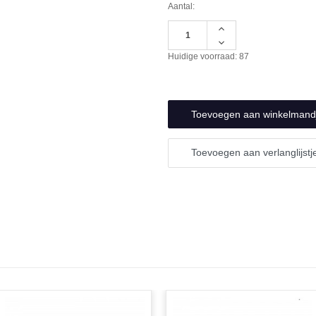
Aantal:
Hoeveelheid
verhogen
Hoeveelheid
van
verlagen
Huidige voorraad:
87
undefined
van
undefined
Toevoegen aan verlanglijstj
N