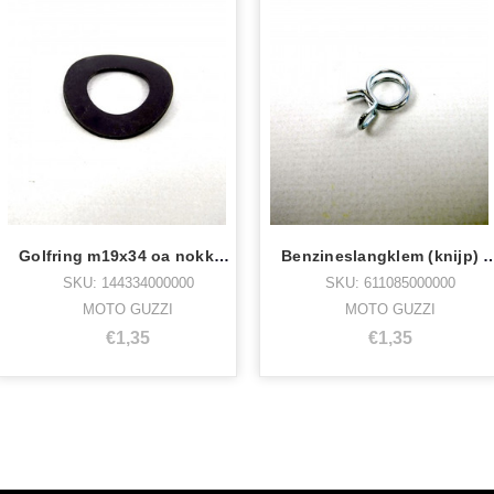
Golfring m19x34 oa nokkenas/middenbok
Benzineslangklem (knijp) 8 
SKU: 144334000000
SKU: 611085000000
MOTO GUZZI
MOTO GUZZI
€1,35
€1,35