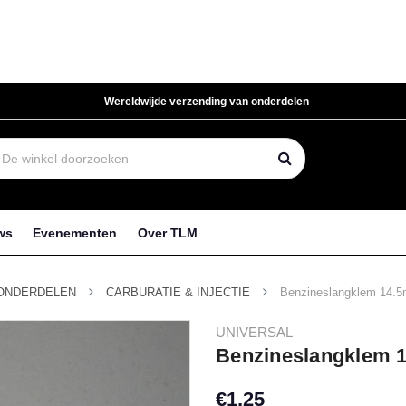
Wereldwijde verzending van onderdelen
ws
Evenementen
Over TLM
ONDERDELEN
CARBURATIE & INJECTIE
Benzineslangklem 14.5
UNIVERSAL
Benzineslangklem 
€1,25