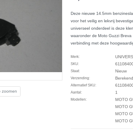
Deze nieuwe 14.5mm benzineslan
voor het veilig en lekvrij bevesti
universeel onderdeel is deze kle
waaronder de Moto Guzzi Breva 
verbinding met deze hoogwaardi
UNIVER
Merk:
6110840
SKU:
Nieuw
Staat:
Berekend 
Verzending:
6110840
Alternatief SKU:
te zoomen
1
Aantal:
MOTO GU
Modellen:
MOTO GU
MOTO GU
MOTO GU