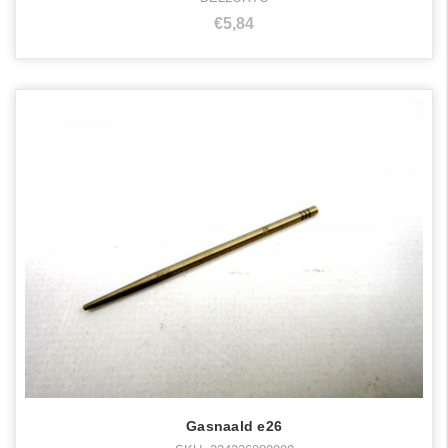
€5,84
Gasnaald e26