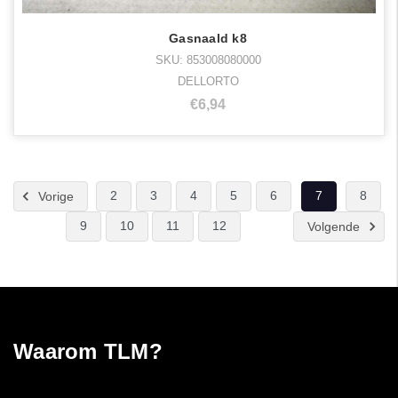
Gasnaald k8
SKU: 853008080000
DELLORTO
€6,94
2
3
4
5
6
7
8
Vorige
9
10
11
12
Volgende
Waarom TLM?