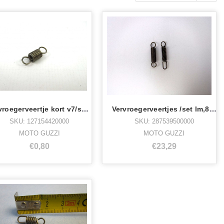
Vervroegerveertje kort v7/spec/850-gt
Vervroegerveertjes /set lm,850,lm2,3,4,5
SKU: 127154420000
SKU: 287539500000
MOTO GUZZI
MOTO GUZZI
€0,80
€23,29