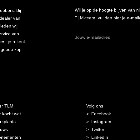
Wil je op de hoogte blijven van
ebbers. Bij
TLM-team, vul dan hier je e-mail
 dealer van
bieden wij
ervice van
E-
es: je rekent
mailadres
n goede kop
er TLM
Volg ons
 kocht wat
Facebook
kplaats
Instagram
euws
Twitter
enementen
LinkedIn