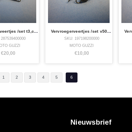
Vervroegerveertjes /set t3,cal,2/3 sp
Vervroegerveertjes /set v503,65
 287539400000
SKU: 197198200000
OTO GUZZI
MOTO GUZZI
€20,00
€10,00
1
2
3
4
5
6
Nieuwsbrief