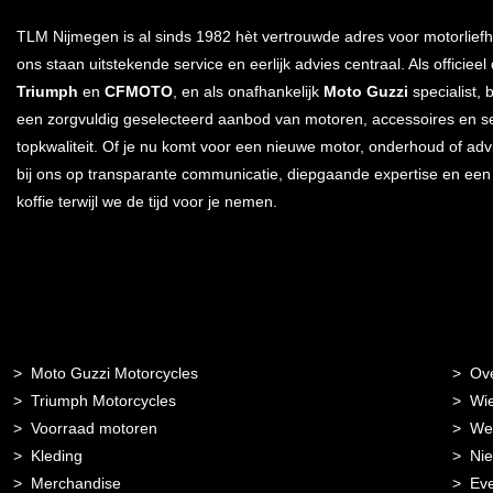
TLM Nijmegen is al sinds 1982 hèt vertrouwde adres voor motorliefh
ons staan uitstekende service en eerlijk advies centraal. Als officieel
Triumph
en
CFMOTO
, en als onafhankelijk
Moto Guzzi
specialist, 
een zorgvuldig geselecteerd aanbod van motoren, accessoires en s
topkwaliteit. Of je nu komt voor een nieuwe motor, onderhoud of advi
bij ons op transparante communicatie, diepgaande expertise en ee
koffie terwijl we de tijd voor je nemen.
Moto Guzzi Motorcycles
Ov
Triumph Motorcycles
Wie
Voorraad motoren
Wer
Kleding
Ni
Merchandise
Ev