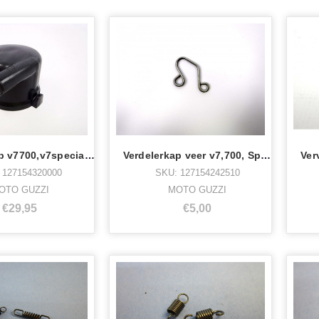
Verdelerkap v7700,v7special,850gt
Verdelerkap veer v7,700, Special,850gt
 127154320000
SKU: 127154242510
OTO GUZZI
MOTO GUZZI
€29,95
€5,00