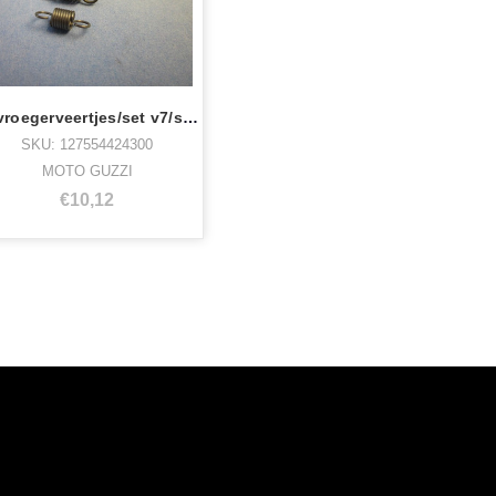
Vervroegerveertjes/set v7/spec/gt
SKU: 127554424300
MOTO GUZZI
€10,12