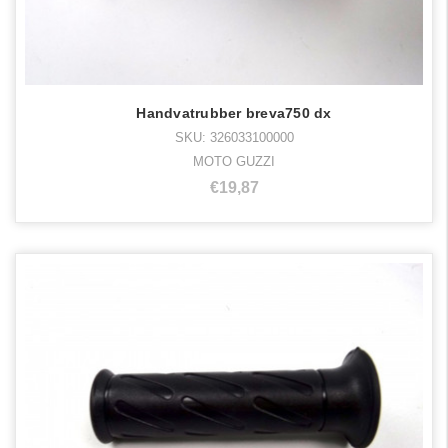
Handvatrubber breva750 dx
SKU: 326033100000
MOTO GUZZI
€19,87