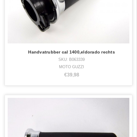
Handvatrubber cal 1400,eldorado rechts
SKU: B063339
MOTO GUZZI
€39,98