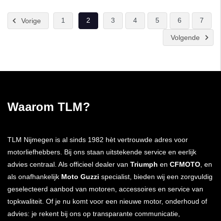
1
2
3
4
5
6
7
Vorige
Volgende
Waarom TLM?
TLM Nijmegen is al sinds 1982 hèt vertrouwde adres voor
motorliefhebbers. Bij ons staan uitstekende service en eerlijk
advies centraal. Als officieel dealer van
Triumph
en
CFMOTO
, en
als onafhankelijk
Moto Guzzi
specialist, bieden wij een zorgvuldig
geselecteerd aanbod van motoren, accessoires en service van
topkwaliteit. Of je nu komt voor een nieuwe motor, onderhoud of
advies: je rekent bij ons op transparante communicatie,