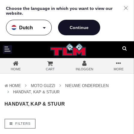
Choose the language in which you want to view our
website.
arrow_drop_down
HOME
CART
INLOGGEN
MORE
HOME
MOTO GUZZI
NIEUWE ONDERDELEN
HANDVAT, KAP & STUUR
HANDVAT, KAP & STUUR
FILTERS