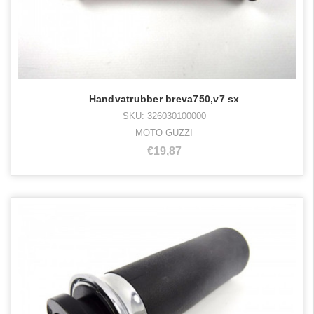
Handvatrubber breva750,v7 sx
SKU: 326030100000
MOTO GUZZI
€19,87