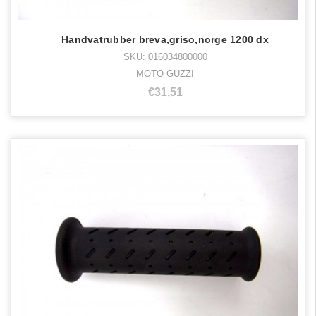
Handvatrubber breva,griso,norge 1200 dx
SKU: 016034800000
MOTO GUZZI
€31,51