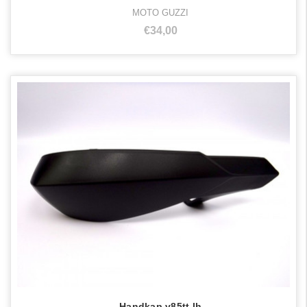
MOTO GUZZI
€34,00
Handkap v85tt lh