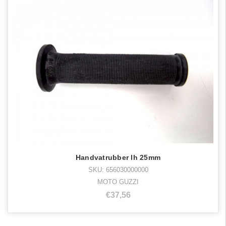
Handvatrubber lh 25mm
SKU: 656030000000
MOTO GUZZI
€37,56