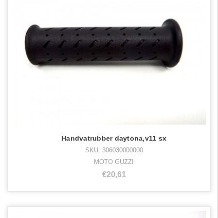
Handvatrubber daytona,v11 sx
SKU: 306030000000
MOTO GUZZI
€20,61