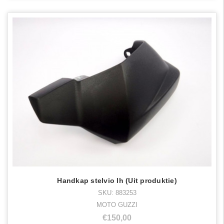
Handkap stelvio lh (Uit produktie)
SKU: 883253
MOTO GUZZI
€150,00