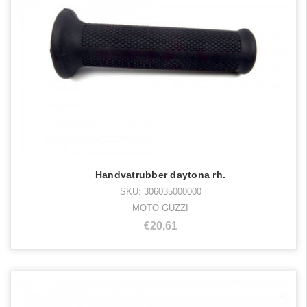
Handvatrubber daytona rh.
SKU: 306035000000
MOTO GUZZI
€20,61