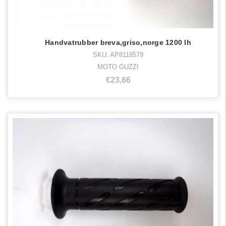
Handvatrubber breva,griso,norge 1200 lh
SKU: AP8118579
MOTO GUZZI
€23,66