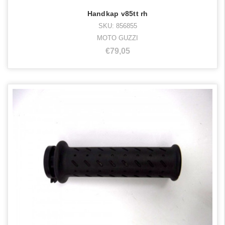
Handkap v85tt rh
SKU: 856855
MOTO GUZZI
€79,05