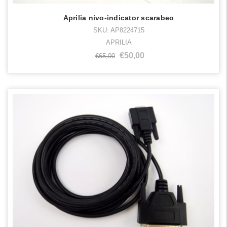
Aprilia nivo-indicator scarabeo
SKU: AP8224715
APRILIA
€50,00
€65,00