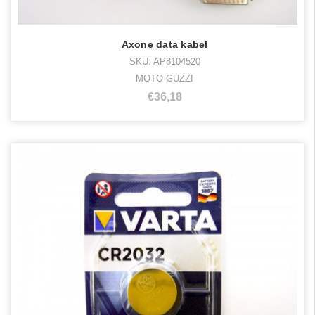
Axone data kabel
SKU: AP8104520
MOTO GUZZI
€36,18