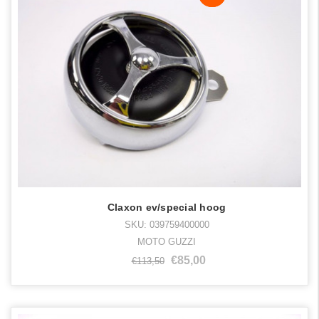
Claxon ev/special hoog
SKU: 039759400000
MOTO GUZZI
€85,00
€113,50