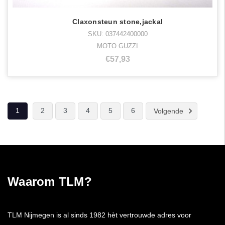
Claxonsteun stone,jackal
SKU: 037442400000
MOTO GUZZI
€57,93
1
2
3
4
5
6
Volgende
Waarom TLM?
TLM Nijmegen is al sinds 1982 hèt vertrouwde adres voor