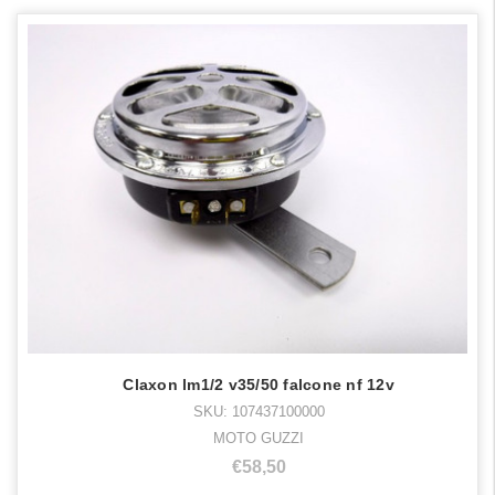
Claxon lm1/2 v35/50 falcone nf 12v
SKU: 107437100000
MOTO GUZZI
€58,50