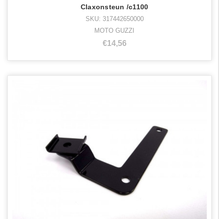
Claxonsteun /c1100
SKU: 317442650000
MOTO GUZZI
€14,56