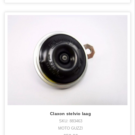
Claxon stelvio laag
SKU: 883463
MOTO GUZZI