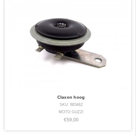
Claxon hoog
SKU: 883462
MOTO GUZZI
€59,00