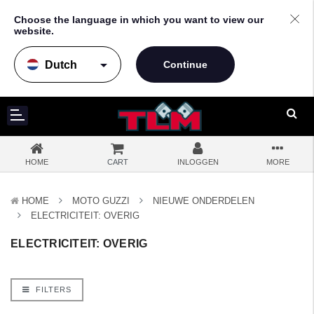
Choose the language in which you want to view our
website.
arrow_drop_down
HOME
CART
INLOGGEN
MORE
HOME
MOTO GUZZI
NIEUWE ONDERDELEN
ELECTRICITEIT: OVERIG
ELECTRICITEIT: OVERIG
FILTERS