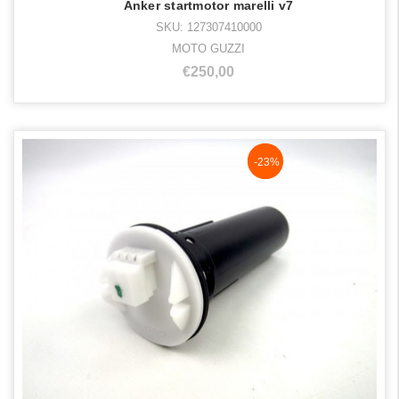
Anker startmotor marelli v7
SKU: 127307410000
MOTO GUZZI
€250,00
NaN%
-23%