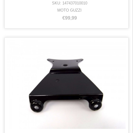
SKU: 147437010010
MOTO GUZZI
€99,99