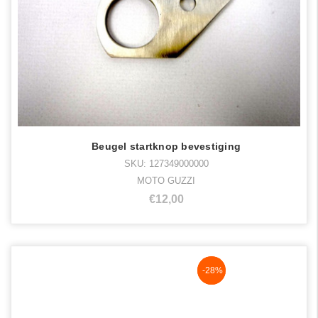
Beugel startknop bevestiging
SKU: 127349000000
MOTO GUZZI
€12,00
NaN%
-28%