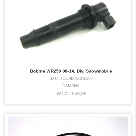
Bobine WR250 08-14, Div. Snowmobile
SKU: TOURMAX010209
YAMAHA
€59,96
€82,71