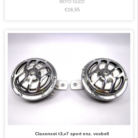
MOTO GUZZI
€16,55
Claxonset t3,v7 sport enz. voxbell