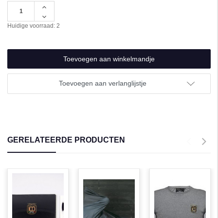
Hoeveelheid
verhogen
Hoeveelheid
van
verlagen
Huidige voorraad:
2
undefined
van
undefined
Toevoegen aan verlanglijstje
GERELATEERDE PRODUCTEN