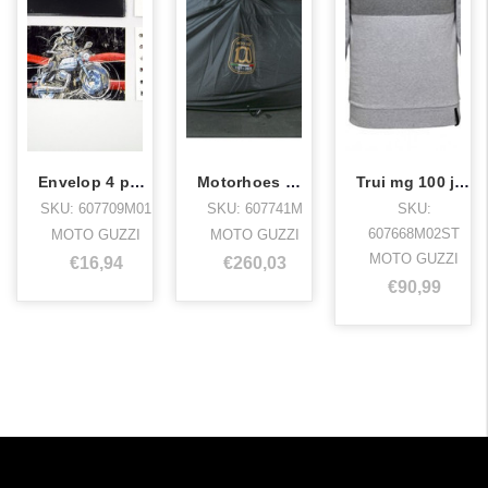
Envelop 4 postkaarten MG 100th year
Motorhoes MG 100 Jaar V7 series
Trui mg 100 jaar grijs /m
SKU: 607709M01
SKU: 607741M
SKU:
607668M02ST
MOTO GUZZI
MOTO GUZZI
MOTO GUZZI
€16,94
€260,03
€90,99