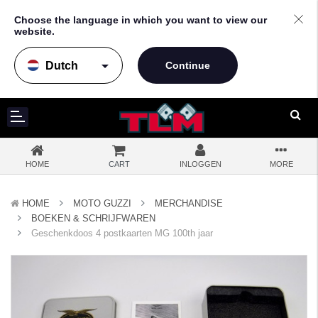
Choose the language in which you want to view our
website.
arrow_drop_down
HOME
CART
INLOGGEN
MORE
HOME
MOTO GUZZI
MERCHANDISE
BOEKEN & SCHRIJFWAREN
Geschenkdoos 4 postkaarten MG 100th jaar