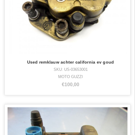
Used remklauw achter california ev goud
SKU: US-03653001
MOTO GUZZI
€100,00