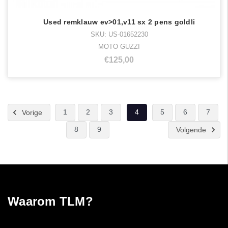
Used remklauw ev>01,v11 sx 2 pens goldli
SKU: US-01652230
MOTO GUZZI
€125,00
1
2
3
4
5
6
7
Vorige
8
9
Volgende
Waarom TLM?