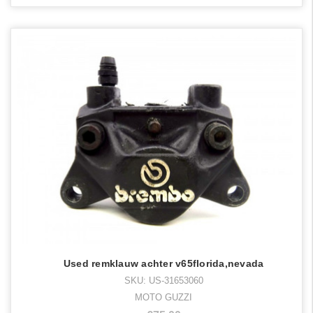
Used remklauw achter v65florida,nevada
SKU: US-31653060
MOTO GUZZI