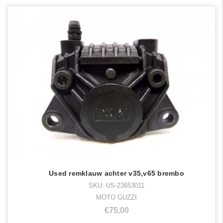
Used remklauw achter v35,v65 brembo
SKU: US-23653011
MOTO GUZZI
€75,00