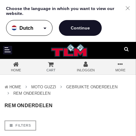
Choose the language in which you want to view our
website.
arrow_drop_down
HOME
CART
INLOGGEN
MORE
HOME
MOTO GUZZI
GEBRUIKTE ONDERDELEN
REM ONDERDELEN
REM ONDERDELEN
FILTERS