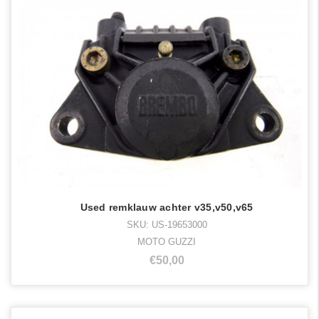
Used remklauw achter v35,v50,v65
SKU: US-19653000
MOTO GUZZI
€50,00