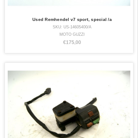
Used Remhendel v7 sport, special /a
SKU: US-14605400/A
MOTO GUZZI
€175,00