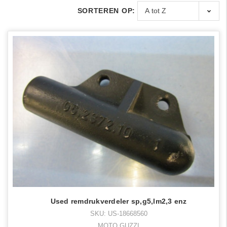
SORTEREN OP:
Used remdrukverdeler sp,g5,lm2,3 enz
SKU: US-18668560
MOTO GUZZI