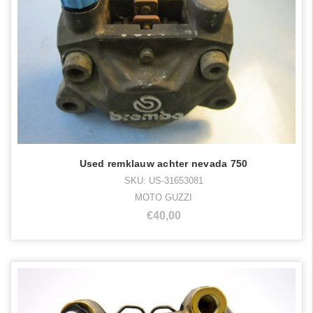
Used remklauw achter nevada 750
SKU: US-31653081
MOTO GUZZI
€40,00