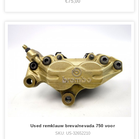
€75,00
Used remklauw breva/nevada 750 voor
SKU: US-32652210