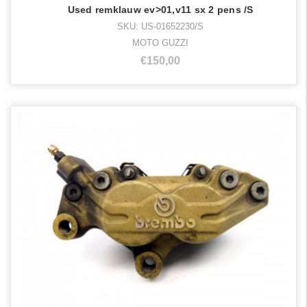
Used remklauw ev>01,v11 sx 2 pens /S
SKU: US-01652230/S
MOTO GUZZI
€150,00