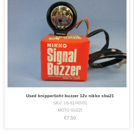
Used knipperlicht buzzer 12v nikko sba21
SKU: US-61743701
MOTO GUZZI
€7,50