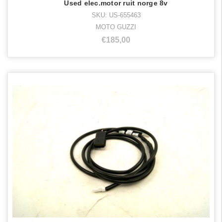
Used elec.motor ruit norge 8v
SKU: US-655463
MOTO GUZZI
€185,00