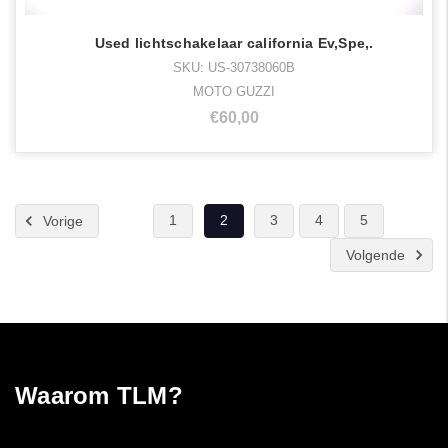
Used lichtschakelaar california Ev,Spe,.
SKU: US-30738060B
MOTO GUZZI
€60,00
1
2
3
4
5
Vorige
Volgende
Waarom TLM?