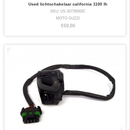
Used lichtschakelaar california 1100 lh
SKU: US-30738060C
MOTO GUZZI
€50,00