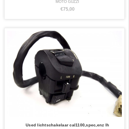
MOTO GUZZI
€75,00
Used lichtschakelaar cal1100,spec,enz lh