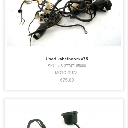
Used kabelboom v75
SKU: US-27747185000
MOTO GUZZI
€75,00