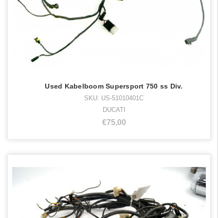
Used Kabelboom Supersport 750 ss Div.
SKU: US-51010401C
DUCATI
€75,00