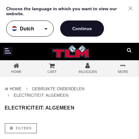
Choose the language in which you want to view our
website.
arrow_drop_down
HOME
CART
INLOGGEN
MORE
HOME
GEBRUIKTE ONDERDELEN
ELECTRICITEIT: ALGEMEEN
ELECTRICITEIT: ALGEMEEN
FILTERS