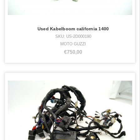
Used Kabelboom california 1400
SKU: US-2D000190
MOTO GUZZI
€750,00