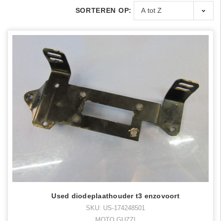
SORTEREN OP:
Used diodeplaathouder t3 enzovoort
SKU: US-174248501
MOTO GUZZI