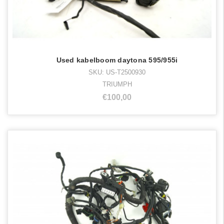
Used kabelboom daytona 595/955i
SKU: US-T2500930
TRIUMPH
€100,00