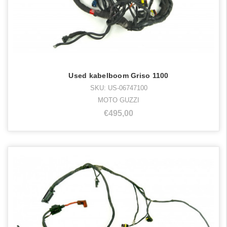
Used kabelboom Griso 1100
SKU: US-06747100
MOTO GUZZI
€495,00