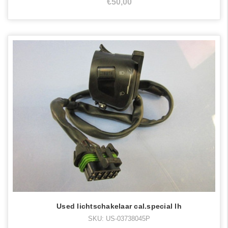
€50,00
Used lichtschakelaar cal.special lh
SKU: US-03738045P