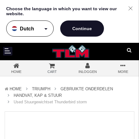
Choose the language in which you want to view our
website.
arrow_drop_down
HOME
CART
INLOGGEN
MORE
HOME
TRIUMPH
GEBRUIKTE ONDERDELEN
HANDVAT, KAP & STUUR
Used Stuurgewichtset Thunderbird storm