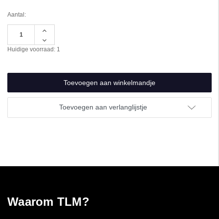
Aantal:
Hoeveelheid
verhogen
Hoeveelheid
van
verlagen
Huidige voorraad:
1
undefined
van
undefined
Toevoegen aan verlanglijstje
Waarom TLM?