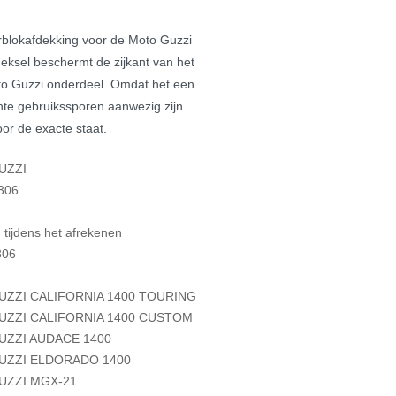
orblokafdekking voor de Moto Guzzi
eksel beschermt de zijkant van het
oto Guzzi onderdeel. Omdat het een
chte gebruikssporen aanwezig zijn.
oor de exacte staat.
UZZI
306
tijdens het afrekenen
306
ZZI CALIFORNIA 1400 TOURING
ZZI CALIFORNIA 1400 CUSTOM
ZZI AUDACE 1400
UZZI ELDORADO 1400
UZZI MGX-21