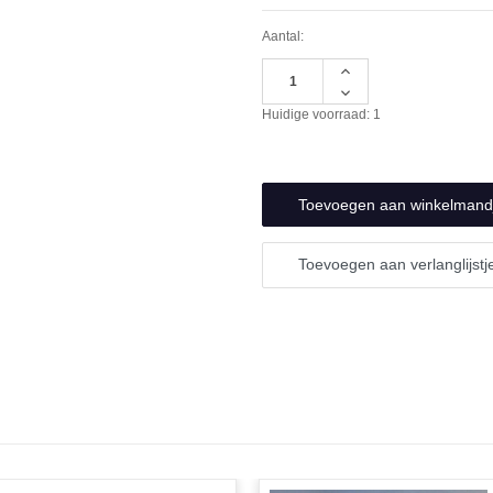
Aantal:
Hoeveelheid
verhogen
Hoeveelheid
van
verlagen
Huidige voorraad:
1
undefined
van
undefined
Toevoegen aan verlanglijstj
N