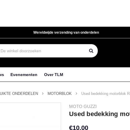
Wereldwijde verzending van onderdelen
ws
Evenementen
Over TLM
UIKTE ONDERDELEN
MOTORBLOK
Used bedekking motorblok R
MOTO GUZZI
Used bedekking mot
€10,00