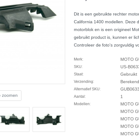
Dit is een gebruikte rechter mot
California 1400 modellen. Deze d
motorblok en is een origineel M
gebruikt product is, kunnen er li
Controleer de foto's zorgvuldig v
MOTO G
Merk:
US-B063
SKU:
Gebruikt
Staat:
Berekend 
Verzending:
GUB063
Alternatief SKU:
te zoomen
1
Aantal:
MOTO GU
Modellen:
MOTO GU
MOTO GU
MOTO G
MOTO G