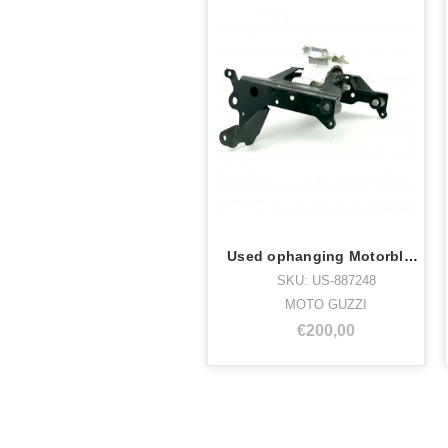
Used ophanging Motorblok onder cal 1400
SKU: US-887248
MOTO GUZZI
€200,00