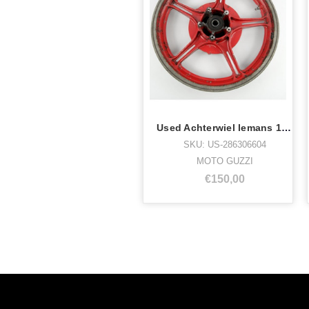
Used Achterwiel lemans 1000
SKU: US-286306604
MOTO GUZZI
€150,00