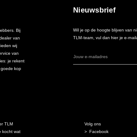
Nieuwsbrief
Wil je op de hoogte blijven van
ebbers. Bij
TLM-team, vul dan hier je e-mail
 dealer van
bieden wij
ervice van
E-
es: je rekent
mailadres
n goede kop
er TLM
Volg ons
 kocht wat
Facebook