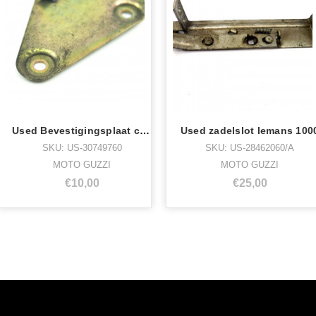
Used Bevestigingsplaat connector cal1100
Used zadelslot lemans 100
SKU: US-30749760
SKU: US-28462060/A
MOTO GUZZI
MOTO GUZZI
€10,00
€25,00