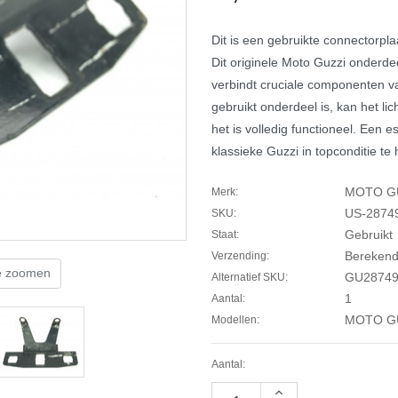
Dit is een gebruikte connectorp
Dit originele Moto Guzzi onderd
verbindt cruciale componenten v
gebruikt onderdeel is, kan het l
het is volledig functioneel. Een
klassieke Guzzi in topconditie te
MOTO G
Merk:
US-2874
SKU:
Gebruikt
Staat:
Berekend 
Verzending:
te zoomen
GU28749
Alternatief SKU:
1
Aantal:
MOTO GU
Modellen:
Aantal:
Hoeveelheid