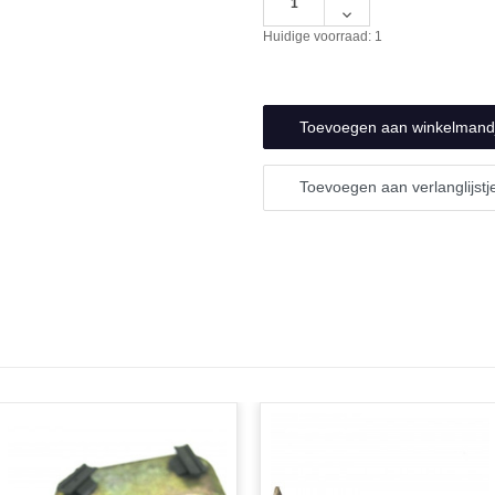
verhogen
Hoeveelheid
van
verlagen
Huidige voorraad:
1
undefined
van
undefined
Toevoegen aan verlanglijstj
N