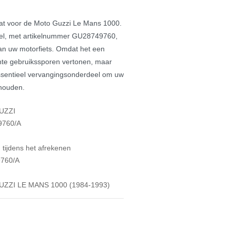
laat voor de Moto Guzzi Le Mans 1000.
eel, met artikelnummer GU28749760,
an uw motorfiets. Omdat het een
ichte gebruikssporen vertonen, maar
 essentieel vervangingsonderdeel om uw
 houden.
UZZI
9760/A
tijdens het afrekenen
760/A
ZZI LE MANS 1000 (1984-1993)