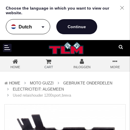
Choose the language in which you want to view our
website.
arrow_drop_down
HOME
CART
INLOGGEN
MORE
HOME
MOTO GUZZI
GEBRUIKTE ONDERDELEN
ELECTRICITEIT: ALGEMEEN
Used relaishouder 1200sport,breva