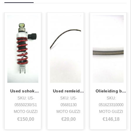
Used schokbreker breva,1200sport,norge
Used remleiding breva,norge,1200sport
Olieleiding breva,1200sport dx
SKU: US-
SKU: US-
SKU:
05550230/S1
05681130
051623310000
MOTO GUZZI
MOTO GUZZI
MOTO GUZZI
€150,00
€20,00
€146,18