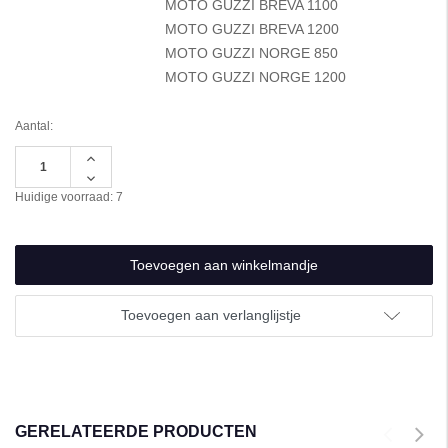
MOTO GUZZI BREVA 1100
MOTO GUZZI BREVA 1200
MOTO GUZZI NORGE 850
MOTO GUZZI NORGE 1200
Aantal:
Hoeveelheid
verhogen
Hoeveelheid
van
verlagen
Huidige voorraad:
7
undefined
van
undefined
Toevoegen aan verlanglijstje
GERELATEERDE PRODUCTEN