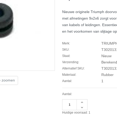
Nieuwe originele Triumph door
met afmetingen 9x2x6 zorgt voo
van kabels of leidingen. Essentie
en het voorkomen van slijtage op
TRIUMP
Merk:
T302013
SKU:
Nieuw
Staat:
Berekend 
Verzending:
T302013
Alternatief SKU:
Rubber
Materiaal:
te zoomen
1
Aantal:
Aantal:
Hoeveelheid
verhogen
Hoeveelheid
van
verlagen
Huidige voorraad:
1
undefined
van