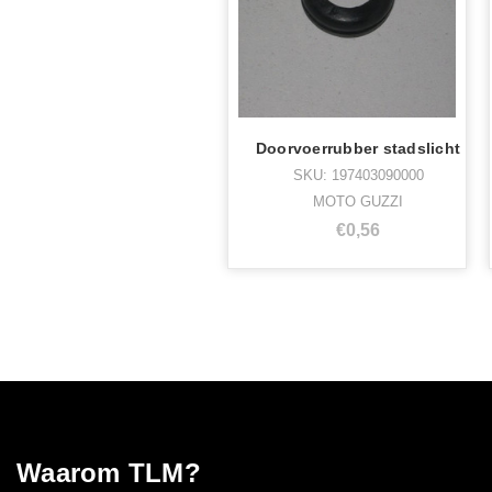
Doorvoerrubber stadslicht
SKU: 197403090000
MOTO GUZZI
€0,56
Waarom TLM?