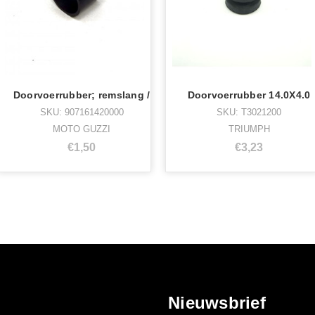
Doorvoerrubber; remslang /
Doorvoerrubber 14.0X4.0
SKU: 907161420000
SKU: T3021200
MOTO GUZZI
TRIUMPH
€1,50
€3,23
Nieuwsbrief