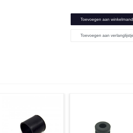
undefined
Toevoegen aan verlanglijstj
N