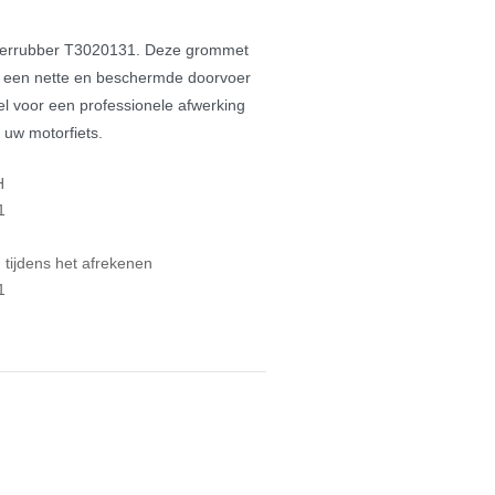
voerrubber T3020131. Deze grommet
r een nette en beschermde doorvoer
el voor een professionele afwerking
 uw motorfiets.
H
1
tijdens het afrekenen
1