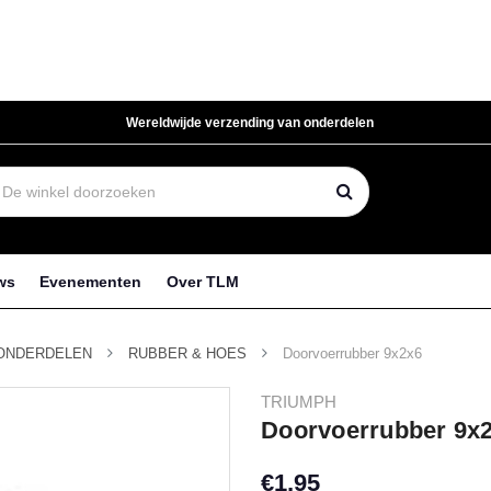
Wereldwijde verzending van onderdelen
ws
Evenementen
Over TLM
ONDERDELEN
RUBBER & HOES
Doorvoerrubber 9x2x6
TRIUMPH
Doorvoerrubber 9x
€1,95