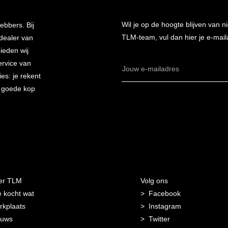
Wil je op de hoogte blijven van
ebbers. Bij
TLM-team, vul dan hier je e-mail
 dealer van
bieden wij
ervice van
E-
es: je rekent
mailadres
n goede kop
er TLM
Volg ons
 kocht wat
Facebook
kplaats
Instagram
euws
Twitter