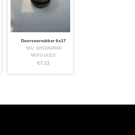
Doorvoerrubber 6x17
SKU: 915510620000
MOTO GUZZI
€7,53