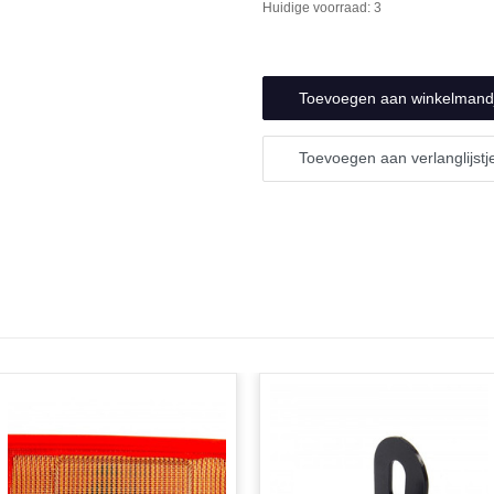
verlagen
Huidige voorraad:
3
undefined
van
undefined
Toevoegen aan verlanglijstj
N