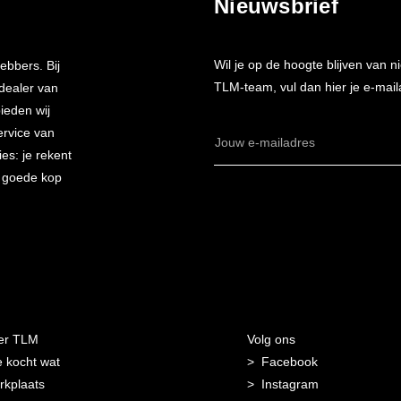
Nieuwsbrief
Wil je op de hoogte blijven van
ebbers. Bij
TLM-team, vul dan hier je e-mail
 dealer van
bieden wij
ervice van
E-
es: je rekent
mailadres
n goede kop
er TLM
Volg ons
 kocht wat
Facebook
kplaats
Instagram