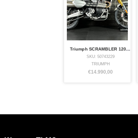
Triumph SCRAMBLER 1200 XE - 50743229
SKU: 50743229
TRIUMPH
€14.990,00