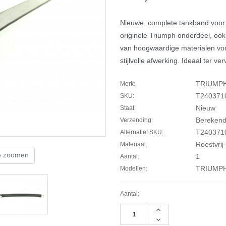
Nieuwe, complete tankband voor
originele Triumph onderdeel, oo
van hoogwaardige materialen vo
stijlvolle afwerking. Ideaal ter v
TRIUMP
Merk:
T240371
SKU:
Nieuw
Staat:
Berekend 
Verzending:
T240371
Alternatief SKU:
Roestvrij 
Materiaal:
te zoomen
1
Aantal:
TRIUMPH
Modellen:
Aantal:
Hoeveelheid
verhogen
Hoeveelheid
van