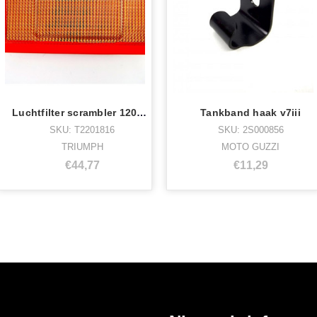
Luchtfilter scrambler 1200 xc/xe/bond
Tankband haak v7iii
SKU: T2201816
SKU: 2S000856
TRIUMPH
MOTO GUZZI
€44,77
€11,29