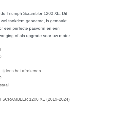
 de Triumph Scrambler 1200 XE. Dit
k wel tankriem genoemd, is gemaakt
or een perfecte pasvorm en een
ervanging of als upgrade voor uw motor.
H
0
tijdens het afrekenen
0
staal
 SCRAMBLER 1200 XE (2019-2024)