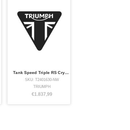
Tank Speed Triple RS Crystal White
SKU: T2401630-NW
TRIUMPH
€1.837,99