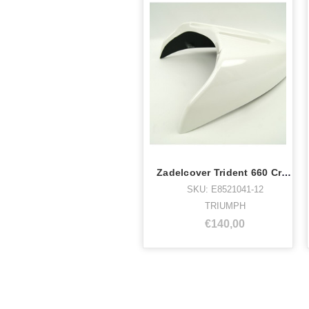
Zadelcover Trident 660 Crystal White
SKU: E8521041-12
TRIUMPH
€140,00