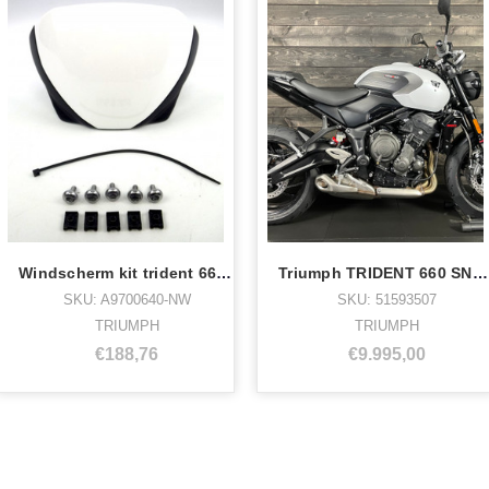
Windscherm kit trident 660 crystal white
Triumph TRIDENT 660 SNOWDONIA WHITE - 51593507
SKU: A9700640-NW
SKU: 51593507
TRIUMPH
TRIUMPH
€188,76
€9.995,00