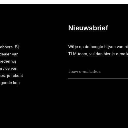
Nieuwsbrief
Wil je op de hoogte blijven van
ebbers. Bij
TLM-team, vul dan hier je e-mail
 dealer van
bieden wij
ervice van
E-
es: je rekent
mailadres
n goede kop