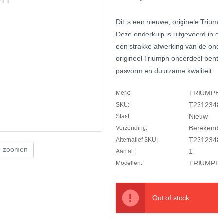
Dit is een nieuwe, originele Tri
Deze onderkuip is uitgevoerd in d
een strakke afwerking van de ond
origineel Triumph onderdeel bent
pasvorm en duurzame kwaliteit.
TRIUMP
Merk:
T231234
SKU:
Nieuw
Staat:
Berekend 
Verzending:
T231234
Alternatief SKU:
te zoomen
1
Aantal:
TRIUMPH
Modellen:
Out of stock