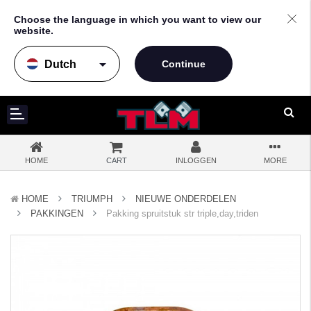
Choose the language in which you want to view our
website.
arrow_drop_down
HOME
CART
INLOGGEN
MORE
HOME
TRIUMPH
NIEUWE ONDERDELEN
PAKKINGEN
Pakking spruitstuk str triple,day,triden