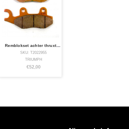
Remblokset achter thruxton,str scrambler
SKU: T2022955
TRIUMPH
€52,00