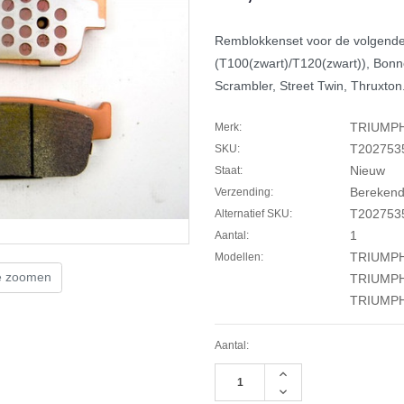
Remblokkenset voor de volgende
(T100(zwart)/T120(zwart)), Bonne
Scrambler, Street Twin, Thruxton
TRIUMP
Merk:
T202753
SKU:
Nieuw
Staat:
Berekend 
Verzending:
T202753
Alternatief SKU:
1
Aantal:
TRIUMPH
Modellen:
te zoomen
TRIUMP
TRIUMP
Aantal:
Hoeveelheid
verhogen
Hoeveelheid
van