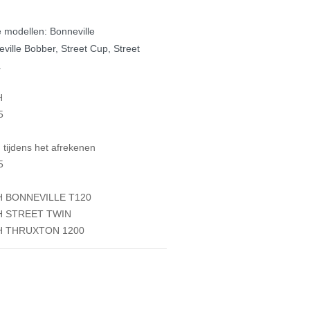
 modellen: Bonneville
ville Bobber, Street Cup, Street
.
H
5
tijdens het afrekenen
5
 BONNEVILLE T120
H STREET TWIN
H THRUXTON 1200