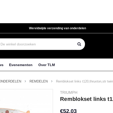
Wereldwijde verzending van onderdelen
ws
Evenementen
Over TLM
ONDERDELEN
REMDELEN
Remblokset links t120,thruxton,str twin
TRIUMPH
Remblokset links t1
€52,03