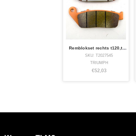
Remblokset rechts t120,thruxton,str twin
SKU: T2027545
TRIUMPH
€52,03