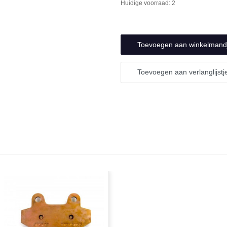
verlagen
Huidige voorraad:
2
undefined
van
undefined
Toevoegen aan verlanglijstj
N