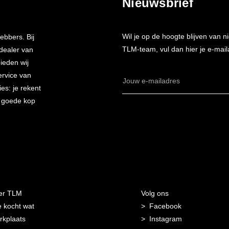
Nieuwsbrief
Wil je op de hoogte blijven van
ebbers. Bij
TLM-team, vul dan hier je e-mail
 dealer van
bieden wij
ervice van
E-
es: je rekent
mailadres
n goede kop
er TLM
Volg ons
 kocht wat
Facebook
kplaats
Instagram