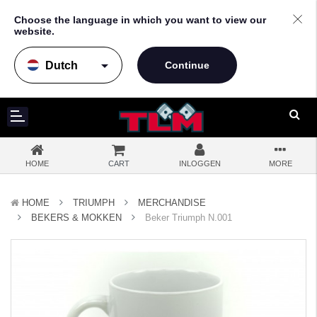
Choose the language in which you want to view our
website.
arrow_drop_down
HOME
CART
INLOGGEN
MORE
HOME
TRIUMPH
MERCHANDISE
BEKERS & MOKKEN
Beker Triumph N.001