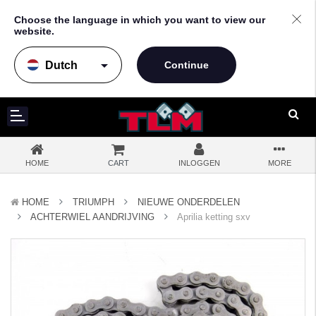
Choose the language in which you want to view our
website.
arrow_drop_down
HOME
CART
INLOGGEN
MORE
HOME
TRIUMPH
NIEUWE ONDERDELEN
ACHTERWIEL AANDRIJVING
Aprilia ketting sxv