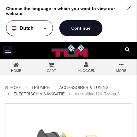
Choose the language in which you want to view our
website.
arrow_drop_down
HOME
CART
INLOGGEN
MORE
HOME
TRIUMPH
ACCESSOIRES & TUNING
ELECTRISCH & NAVIGATIE
Aansluiting 12V Rocket 3