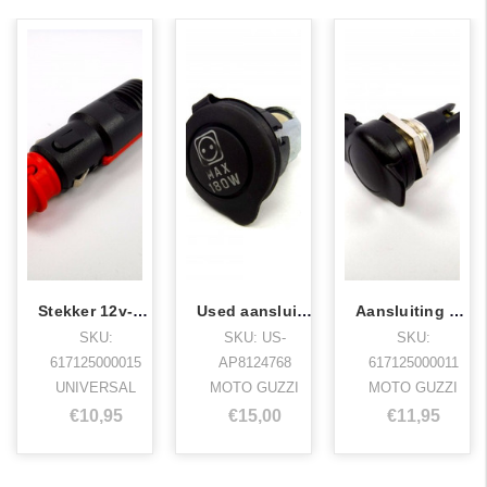
Stekker 12v-aansluiting
Used aansluiting 12v. inbouw
Aansluiting 12V+ kleine stekker
SKU:
SKU: US-
SKU:
617125000015
AP8124768
617125000011
UNIVERSAL
MOTO GUZZI
MOTO GUZZI
€10,95
€15,00
€11,95