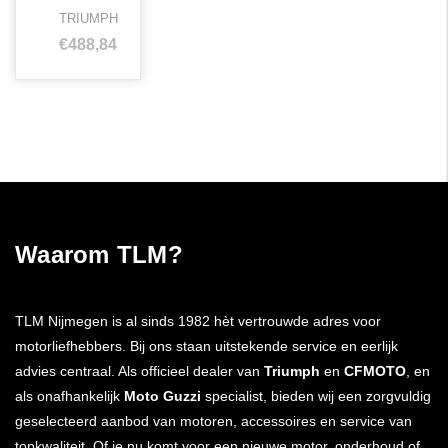
TRIUMPH
€488,84
Waarom TLM?
TLM Nijmegen is al sinds 1982 hèt vertrouwde adres voor
motorliefhebbers. Bij ons staan uitstekende service en eerlijk
advies centraal. Als officieel dealer van
Triumph
en
CFMOTO
, en
als onafhankelijk
Moto Guzzi
specialist, bieden wij een zorgvuldig
geselecteerd aanbod van motoren, accessoires en service van
topkwaliteit. Of je nu komt voor een nieuwe motor, onderhoud of