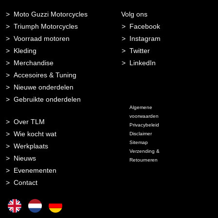
Moto Guzzi Motorcycles
Volg ons
Triumph Motorcycles
Facebook
Voorraad motoren
Instagram
Kleding
Twitter
Merchandise
LinkedIn
Accesoires & Tuning
Nieuwe onderdelen
Gebruikte onderdelen
Algemene
voorwaarden
Over TLM
Privacybeleid
Wie kocht wat
Disclaimer
Sitemap
Werkplaats
Verzending &
Nieuws
Retourneren
Evenementen
Contact