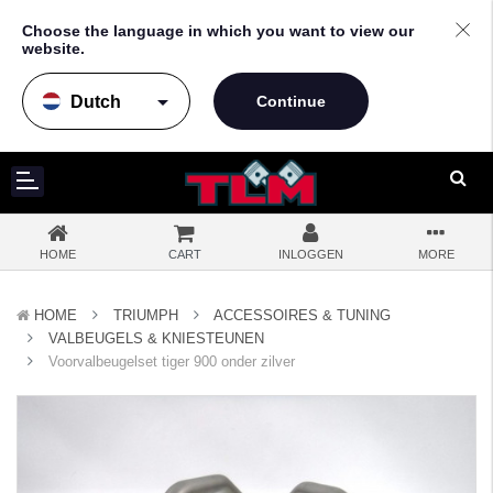
Choose the language in which you want to view our
website.
arrow_drop_down
HOME
CART
INLOGGEN
MORE
HOME
TRIUMPH
ACCESSOIRES & TUNING
VALBEUGELS & KNIESTEUNEN
Voorvalbeugelset tiger 900 onder zilver