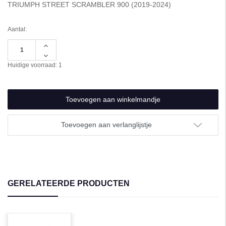
TRIUMPH STREET SCRAMBLER 900 (2019-2024)
Aantal:
Hoeveelheid
verhogen
Hoeveelheid
van
verlagen
Huidige voorraad:
1
undefined
van
undefined
Toevoegen aan verlanglijstje
GERELATEERDE PRODUCTEN