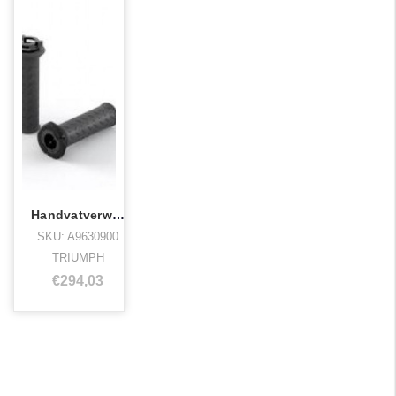
Handvatverwarming Street Scrambler 900
SKU: A9630900
TRIUMPH
€294,03