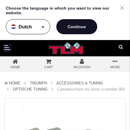
Choose the language in which you want to view our
website.
arrow_drop_down
HOME
CART
INLOGGEN
MORE
HOME
TRIUMPH
ACCESSOIRES & TUNING
OPTISCHE TUNING
Carterbescherm kit street scrambler 900