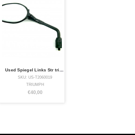
Used Spiegel Links Str triple R
SKU: US-T2060019
TRIUMPH
€40,00