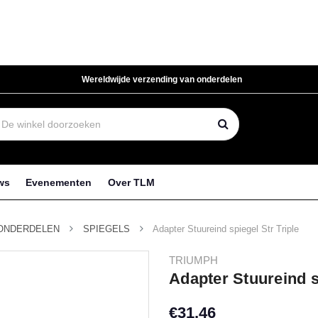
Wereldwijde verzending van onderdelen
ws
Evenementen
Over TLM
ONDERDELEN
SPIEGELS
Adapter Stuureind spiegel Str Triple
TRIUMPH
Adapter Stuureind s
€31,46