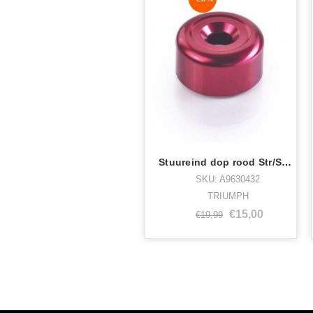
Stuureind dop rood Str/Sp,triple,Scrambl
SKU: A9630432
TRIUMPH
€15,00
€19,99