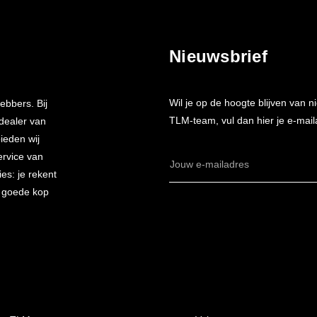
Nieuwsbrief
Wil je op de hoogte blijven van
ebbers. Bij
TLM-team, vul dan hier je e-mail
 dealer van
bieden wij
ervice van
E-
es: je rekent
mailadres
n goede kop