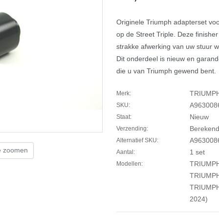
Originele Triumph adapterset vo
op de Street Triple. Deze finishe
strakke afwerking van uw stuur w
Dit onderdeel is nieuw en garand
die u van Triumph gewend bent.
TRIUMP
Merk:
A963008
SKU:
Nieuw
Staat:
Berekend 
Verzending:
A963008
Alternatief SKU:
te zoomen
1 set
Aantal:
TRIUMPH
Modellen:
TRIUMPH
TRIUMPH
2024)