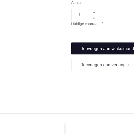
Aantal:
Hoeveelheid
verhogen
Hoeveelheid
van
verlagen
Huidige voorraad:
2
undefined
van
undefined
Toevoegen aan verlanglijstj
N