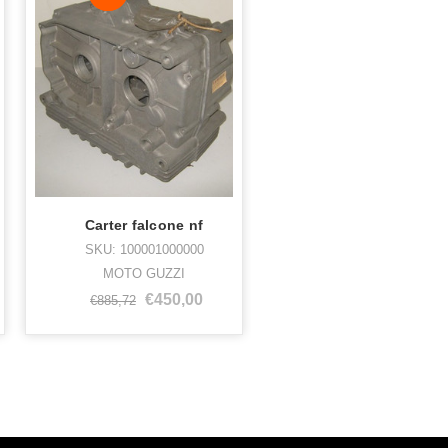
Carter falcone nf
SKU: 100001000000
MOTO GUZZI
€450,00
€885,72