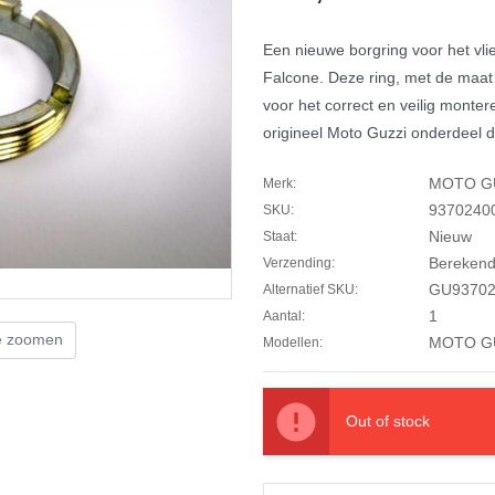
Een nieuwe borgring voor het vl
Falcone. Deze ring, met de maat
voor het correct en veilig montere
origineel Moto Guzzi onderdeel 
MOTO G
Merk:
9370240
SKU:
Nieuw
Staat:
Berekend 
Verzending:
GU93702
Alternatief SKU:
1
Aantal:
te zoomen
MOTO G
Modellen:
Out of stock