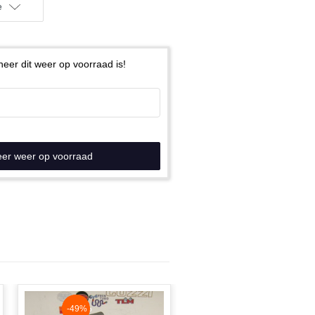
e
eer dit weer op voorraad is!
eer weer op voorraad
NaN%
-49%