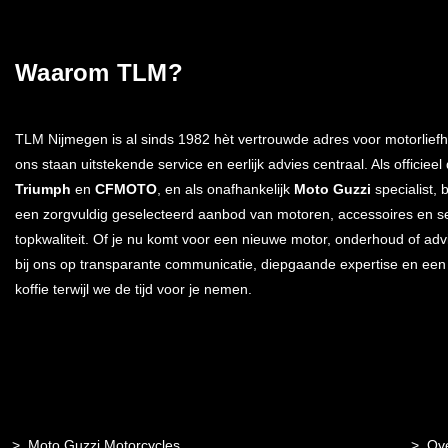
Waarom TLM?
TLM Nijmegen is al sinds 1982 hèt vertrouwde adres voor motorliefh
ons staan uitstekende service en eerlijk advies centraal. Als officieel
Triumph
en
CFMOTO
, en als onafhankelijk
Moto Guzzi
specialist, 
een zorgvuldig geselecteerd aanbod van motoren, accessoires en s
topkwaliteit. Of je nu komt voor een nieuwe motor, onderhoud of advi
bij ons op transparante communicatie, diepgaande expertise en ee
koffie terwijl we de tijd voor je nemen.
Moto Guzzi Motorcycles
Ov