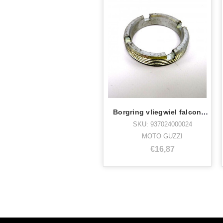
Borgring vliegwiel falcone tv m50x1.75
SKU: 937024000024
MOTO GUZZI
€16,87