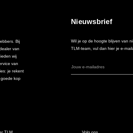
Nieuwsbrief
Wil je op de hoogte blijven van
ebbers. Bij
TLM-team, vul dan hier je e-mail
 dealer van
bieden wij
ervice van
E-
es: je rekent
mailadres
n goede kop
er TLM
Volg ons