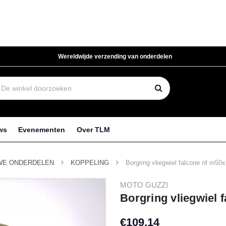
Wereldwijde verzending van onderdelen
ws
Evenementen
Over TLM
WE ONDERDELEN
KOPPELING
Borgring vliegwiel falcone nf m50x
MOTO GUZZI
Borgring vliegwiel 
€109,14