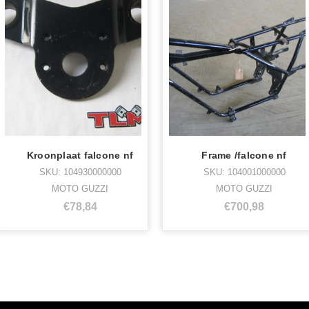
Kroonplaat falcone nf
Frame /falcone nf
SKU: 104930000000
SKU: 104001000000
MOTO GUZZI
MOTO GUZZI
€78,84
€700,98