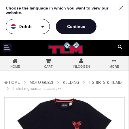
Choose the language in which you want to view our
website.
arrow_drop_down
HOME
CART
INLOGGEN
MORE
HOME
MOTO GUZZI
KLEDING
T-SHIRTS & HEMD
T-shirt mg woman classic /xxl