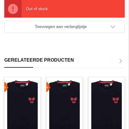
Out of stock
Toevoegen aan verlanglijstje
GERELATEERDE PRODUCTEN
NaN%
-30%
NaN%
-42%
N
-8