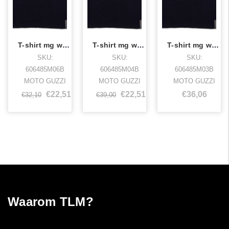
T-shirt mg woman classic /3xl
T-shirt mg woman classic /xl
T-shirt mg woman classic /l
SKU:
SKU:
SKU:
606485M06B
606485M04B
606485M03B
MOTO GUZZI
MOTO GUZZI
MOTO GUZZI
€22,51
€22,51
€36,06
€32,10
€39,00
Waarom TLM?