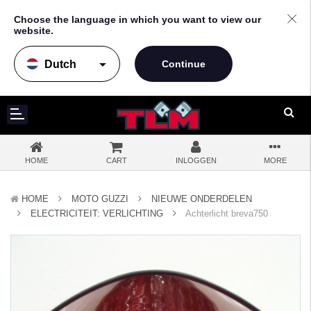
Choose the language in which you want to view our
website.
arrow_drop_down
HOME
CART
INLOGGEN
MORE
HOME
MOTO GUZZI
NIEUWE ONDERDELEN
ELECTRICITEIT: VERLICHTING
Achterlicht breva750