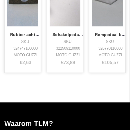
Rubber achterlicht breva750
Schakelpedaal breva750
Rempedaal breva750
SKU:
SKU:
SKU:
324747100000
322509110000
326770110000
MOTO GUZZI
MOTO GUZZI
MOTO GUZZI
€2,63
€73,89
€105,57
Waarom TLM?