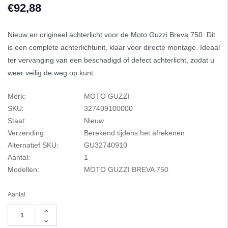
€92,88
Nieuw en origineel achterlicht voor de Moto Guzzi Breva 750. Dit
is een complete achterlichtunit, klaar voor directe montage. Ideaal
ter vervanging van een beschadigd of defect achterlicht, zodat u
weer veilig de weg op kunt.
Merk:
MOTO GUZZI
SKU:
327409100000
Staat:
Nieuw
Verzending:
Berekend tijdens het afrekenen
Alternatief SKU:
GU32740910
Aantal:
1
Modellen:
MOTO GUZZI BREVA 750
Aantal:
Hoeveelheid
verhogen
Hoeveelheid
van
verlagen