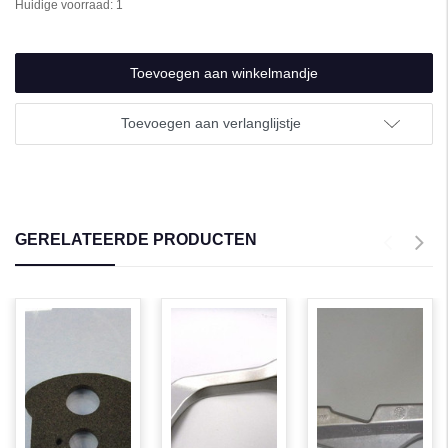
Huidige voorraad:
1
undefined
van
undefined
Toevoegen aan verlanglijstje
GERELATEERDE PRODUCTEN