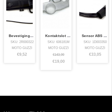
Bevestigingskit abs v9
Kontaktslot cover v7 ii abs
Sensor ABS voorwiel V7, Stelvio
SKU: 2R000322
SKU: 606181M
SKU: 1D003350
MOTO GUZZI
MOTO GUZZI
MOTO GUZZI
€9,52
€33,05
€143,99
€19,00