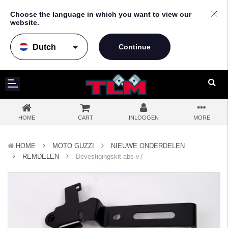
Choose the language in which you want to view our
website.
arrow_drop_down
HOME
CART
INLOGGEN
MORE
HOME
MOTO GUZZI
NIEUWE ONDERDELEN
REMDELEN
Bevestigingskit abs v7