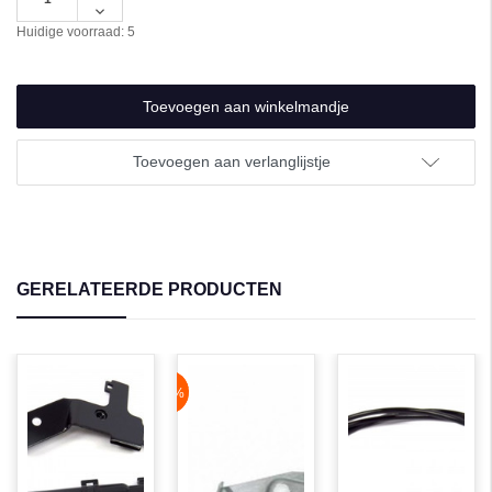
verhogen
Hoeveelheid
van
verlagen
Huidige voorraad:
5
undefined
van
undefined
Toevoegen aan verlanglijstje
GERELATEERDE PRODUCTEN
NaN%
-87%