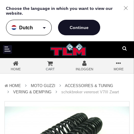
Choose the language in which you want to view our
website.
arrow_drop_down
HOME
CART
INLOGGEN
MORE
HOME
MOTO GUZZI
ACCESSOIRES & TUNING
VERING & DEMPING
schokbreker verenset V7III Zwart