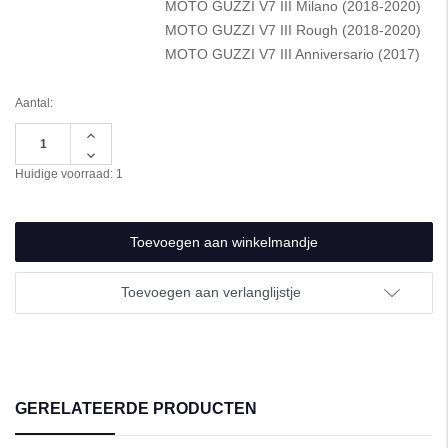
MOTO GUZZI V7 III Milano (2018-2020)
MOTO GUZZI V7 III Rough (2018-2020)
MOTO GUZZI V7 III Anniversario (2017)
Aantal:
Hoeveelheid
verhogen
Hoeveelheid
van
verlagen
Huidige voorraad:
1
undefined
van
undefined
Toevoegen aan verlanglijstje
GERELATEERDE PRODUCTEN