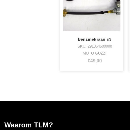
Benzinekraan c3
SKU: 291054500000
MOTO GUZZI
€49,00
Waarom TLM?