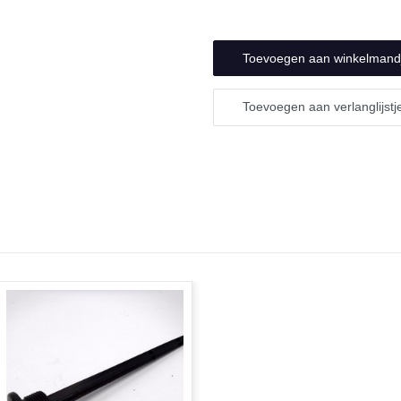
undefined
Toevoegen aan verlanglijstj
N