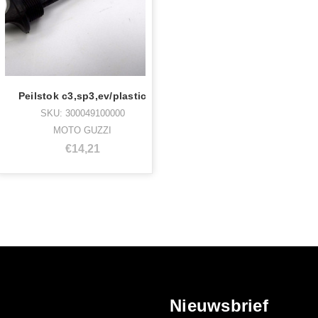
Peilstok c3,sp3,ev/plastic
SKU: 300049100000
MOTO GUZZI
€14,21
Nieuwsbrief