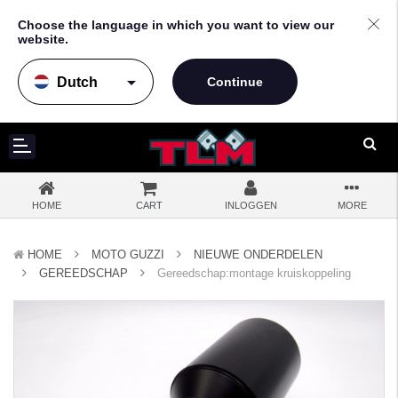
Choose the language in which you want to view our
website.
arrow_drop_down
HOME
CART
INLOGGEN
MORE
HOME
MOTO GUZZI
NIEUWE ONDERDELEN
GEREEDSCHAP
Gereedschap:montage kruiskoppeling