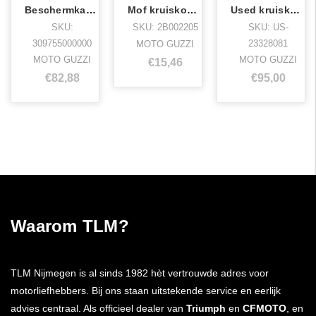
Beschermkap kruiskoppeling daytona
Mof kruiskoppeling v9
Used kruiskoppeling 310mm
SKU:
SKU: 2B002205
SKU: US-
309755000000
23328081
MOTO GUZZI
MOTO GUZZI
MOTO GUZZI
€15,46
€82,88
€95,00
Waarom TLM?
TLM Nijmegen is al sinds 1982 hèt vertrouwde adres voor
motorliefhebbers. Bij ons staan uitstekende service en eerlijk
advies centraal. Als officieel dealer van
Triumph
en
CFMOTO
, en