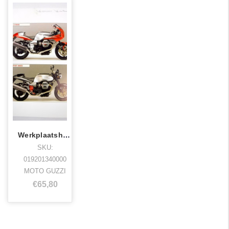
Werkplaatshandboek toevoeging v11 nl/d/u
SKU:
019201340000
MOTO GUZZI
€65,80