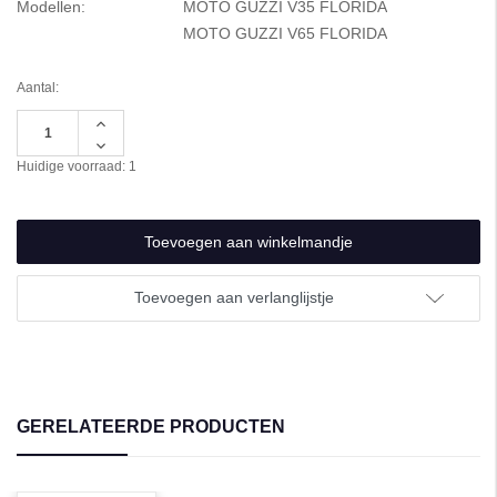
Modellen:
MOTO GUZZI V35 FLORIDA
MOTO GUZZI V65 FLORIDA
Aantal:
Hoeveelheid
verhogen
Hoeveelheid
van
verlagen
Huidige voorraad:
1
undefined
van
undefined
Toevoegen aan verlanglijstje
GERELATEERDE PRODUCTEN