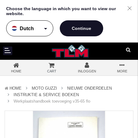
Choose the language in which you want to view our
website.
arrow_drop_down
HOME
CART
INLOGGEN
MORE
HOME
MOTO GUZZI
NIEUWE ONDERDELEN
INSTRUKTIE & SERVICE BOEKEN
Werkplaatshandboek toevoeging v35-65 flo