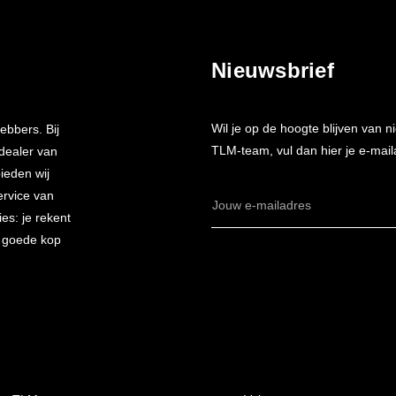
Nieuwsbrief
Wil je op de hoogte blijven van
ebbers. Bij
TLM-team, vul dan hier je e-mail
 dealer van
bieden wij
ervice van
E-
es: je rekent
mailadres
n goede kop