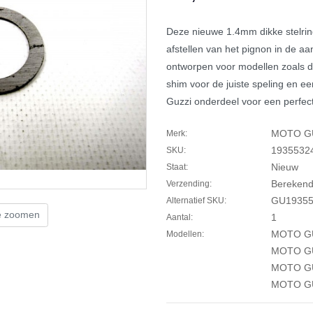
Deze nieuwe 1.4mm dikke stelring
afstellen van het pignon in de aa
ontworpen voor modellen zoals d
shim voor de juiste speling en e
Guzzi onderdeel voor een perfe
MOTO G
Merk:
1935532
SKU:
Nieuw
Staat:
Berekend 
Verzending:
GU19355
Alternatief SKU:
te zoomen
1
Aantal:
MOTO GU
Modellen:
MOTO GU
MOTO GU
MOTO GU