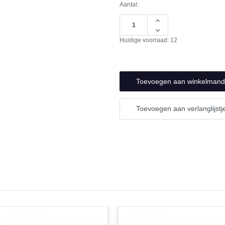
Aantal:
Hoeveelheid
verhogen
Hoeveelheid
van
verlagen
Huidige voorraad:
12
undefined
van
undefined
Toevoegen aan verlanglijstj
N