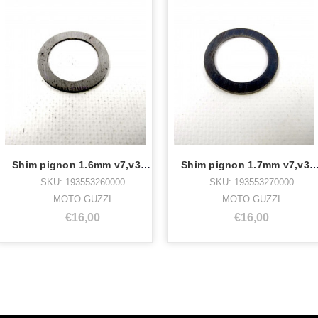
Shim pignon 1.6mm v7,v35,50,65
Shim pignon 1.7mm v7,v35,5
SKU: 193553260000
SKU: 193553270000
MOTO GUZZI
MOTO GUZZI
€16,00
€16,00