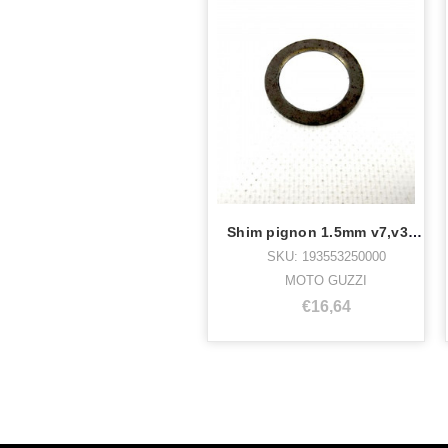
Shim pignon 1.5mm v7,v35,50,65
SKU: 193553250000
MOTO GUZZI
€16,64