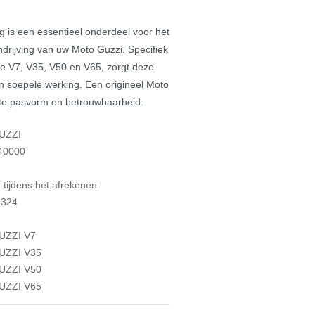
 is een essentieel onderdeel voor het
ndrijving van uw Moto Guzzi. Specifiek
e V7, V35, V50 en V65, zorgt deze
en soepele werking. Een origineel Moto
cte pasvorm en betrouwbaarheid.
UZZI
40000
tijdens het afrekenen
324
ZZI V7
ZZI V35
ZZI V50
ZZI V65