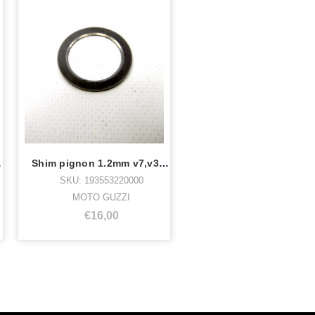
0,65
Shim pignon 1.2mm v7,v35,50,65
SKU: 193553220000
MOTO GUZZI
€16,00