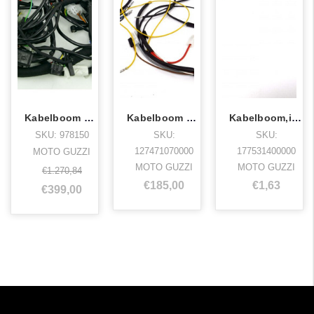
Kabelboom Griso 850/1100
Kabelboom 850 gt, v7 special, bosch
Kabelboom,ic/850t3/850t3cal.
SKU: 978150
SKU:
SKU:
127471070000
177531400000
MOTO GUZZI
MOTO GUZZI
MOTO GUZZI
€1.270,84
€185,00
€1,63
€399,00