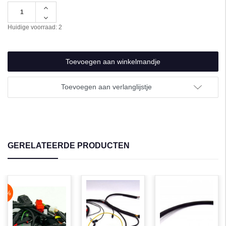
Hoeveelheid
verhogen
Hoeveelheid
van
verlagen
Huidige voorraad:
2
undefined
van
undefined
Toevoegen aan verlanglijstje
GERELATEERDE PRODUCTEN
NaN%
-69%