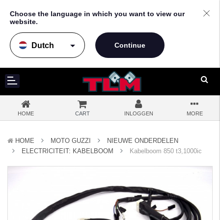
Choose the language in which you want to view our
website.
arrow_drop_down
HOME
CART
INLOGGEN
MORE
HOME
MOTO GUZZI
NIEUWE ONDERDELEN
ELECTRICITEIT: KABELBOOM
Kabelboom 850 t3,1000ic