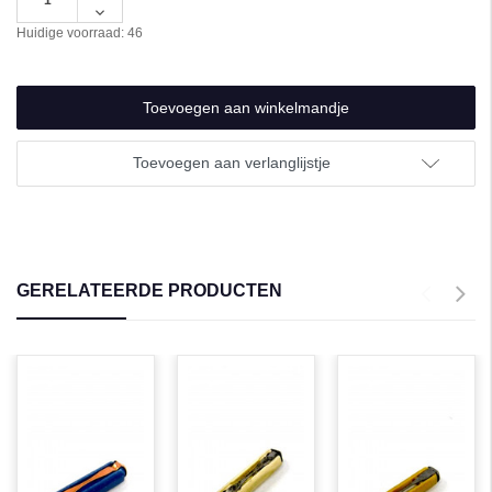
verhogen
Hoeveelheid
van
verlagen
Huidige voorraad:
46
undefined
van
undefined
Toevoegen aan verlanglijstje
GERELATEERDE PRODUCTEN