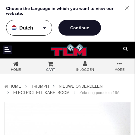
Choose the language in which you want to view our
website.
arrow_drop_down
HOME
CART
INLOGGEN
MORE
HOME
TRIUMPH
NIEUWE ONDERDELEN
ELECTRICITEIT: KABELBOOM
Zekering porselein 16A